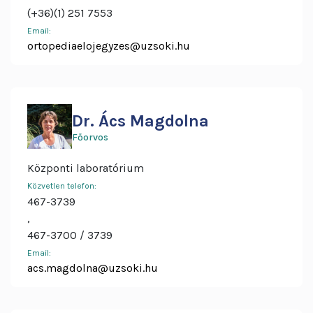
(+36)(1) 251 7553
Email:
ortopediaelojegyzes@uzsoki.hu
Dr. Ács Magdolna
Főorvos
Központi laboratórium
Közvetlen telefon:
467-3739
,
467-3700
3739
Email:
acs.magdolna@uzsoki.hu