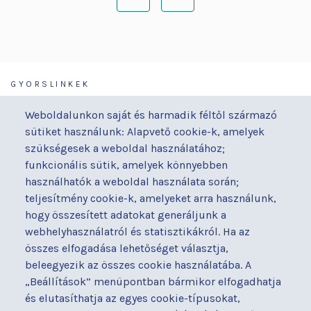
Következő
Utolsó
oldal
oldal
GYORSLINKEK
Járóbeteg-ellátás
Galéria
Weboldalunkon saját és harmadik féltől származó
Orvosaink
Gyermekmegőrző
sütiket használunk: Alapvető cookie-k, amelyek
Osztályaink
Házirend
szükségesek a weboldal használatához;
Kapcsolat
Hírek
funkcionális sütik, amelyek könnyebben
Akadálymentesítési
Parkolás
használhatók a weboldal használata során;
nyilatkozat
teljesítmény cookie-k, amelyeket arra használunk,
Térítéses ellátás
hogy összesített adatokat generáljunk a
Alapítványaink
Videógaléria
webhelyhasználatról és statisztikákról. Ha az
Betegjogi képviselő
Visszajelzések
összes elfogadása lehetőséget választja,
Címek és telefonszámok
Várólista
beleegyezik az összes cookie használatába. A
Diagnosztika
Közérdekű adatok
„Beállítások” menüpontban bármikor elfogadhatja
Események
és elutasíthatja az egyes cookie-típusokat,