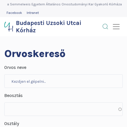
Budapesti
Ugrás
a Semmelweis Egyetem Általános Orvostudományi Kar Gyakorló Kórháza
a
FEJLÉC
Facebook
Intranet
Uzsoki
MENÜ
tartalomra
Budapesti Uzsoki Utcai
Utcai
Kórház
Kórház
Orvoskereső
Orvos neve
Beosztás
Osztály