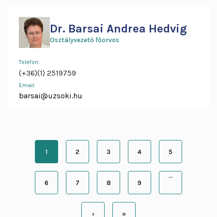
Dr. Barsai Andrea Hedvig
Osztályvezető főorvos
Telefon:
(+36)(1) 2519759
Email:
barsai@uzsoki.hu
Oldalszámozás
1
2
3
4
5
Jelenlegi
Page
Page
Page
Page
oldal
…
6
7
8
9
Page
Page
Page
Page
›
»