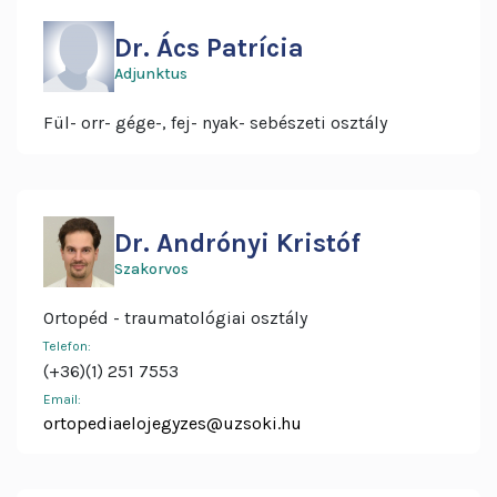
Dr. Ács Patrícia
Adjunktus
Fül- orr- gége-, fej- nyak- sebészeti osztály
Dr. Andrónyi Kristóf
Szakorvos
Ortopéd - traumatológiai osztály
Telefon:
(+36)(1) 251 7553
Email:
ortopediaelojegyzes@uzsoki.hu