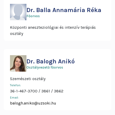
Dr. Balla Annamária Réka
Főorvos
Központi aneszteziológiai és intenzív terápiás
osztály
Dr. Balogh Anikó
Osztályvezető főorvos
Szemészeti osztály
Telefon:
36-1-467-3700
3861
3862
Email:
balogh.aniko@uzsoki.hu