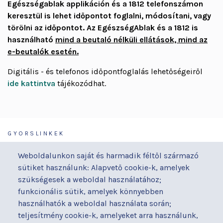
Egészségablak applikáción és a
1812
telefonszámon
keresztül is lehet időpontot foglalni, módosítani, vagy
törölni az időpontot. Az EgészségAblak és a 1812 is
használható
mind a beutaló nélküli ellátások, mind az
e-beutalók esetén.
Digitális - és telefonos időpontfoglalás lehetőségeiről
ide kattintva
tájékozódhat.
GYORSLINKEK
Járóbeteg-ellátás
Galéria
Weboldalunkon saját és harmadik féltől származó
Orvosaink
Gyermekmegőrző
sütiket használunk: Alapvető cookie-k, amelyek
Osztályaink
Házirend
szükségesek a weboldal használatához;
Kapcsolat
Hírek
funkcionális sütik, amelyek könnyebben
Akadálymentesítési
Parkolás
használhatók a weboldal használata során;
nyilatkozat
teljesítmény cookie-k, amelyeket arra használunk,
Térítéses ellátás