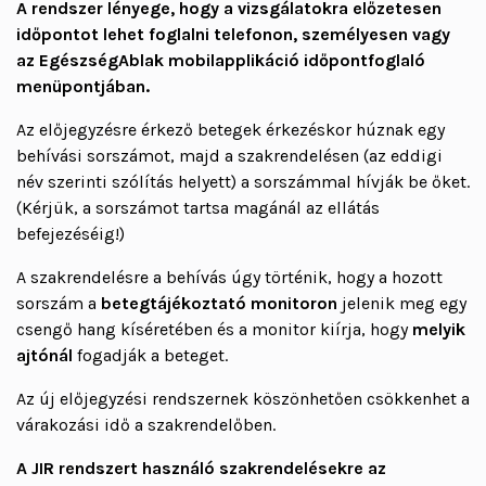
A rendszer lényege, hogy a vizsgálatokra előzetesen
időpontot lehet foglalni telefonon, személyesen vagy
az EgészségAblak mobilapplikáció időpontfoglaló
menüpontjában.
Az előjegyzésre érkező betegek érkezéskor húznak egy
behívási sorszámot, majd a szakrendelésen (az eddigi
név szerinti szólítás helyett) a sorszámmal hívják be őket.
(Kérjük, a sorszámot tartsa magánál az ellátás
befejezéséig!)
A szakrendelésre a behívás úgy történik, hogy a hozott
sorszám a
betegtájékoztató monitoron
jelenik meg egy
csengő hang kíséretében és a monitor kiírja, hogy
melyik
ajtónál
fogadják a beteget.
Az új előjegyzési rendszernek köszönhetően csökkenhet a
várakozási idő a szakrendelőben.
A JIR rendszert használó szakrendelésekre az