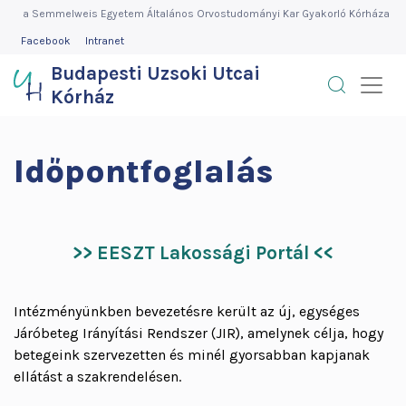
Budapesti
Ugrás
a Semmelweis Egyetem Általános Orvostudományi Kar Gyakorló Kórháza
a
FEJLÉC
Facebook
Intranet
Uzsoki
MENÜ
tartalomra
Budapesti Uzsoki Utcai
Utcai
Kórház
Kórház
Időpontfoglalás
>> EESZT Lakossági Portál <<
Intézményünkben bevezetésre került az új, egységes
Járóbeteg Irányítási Rendszer (JIR), amelynek célja, hogy
betegeink szervezetten és minél gyorsabban kapjanak
ellátást a szakrendelésen.