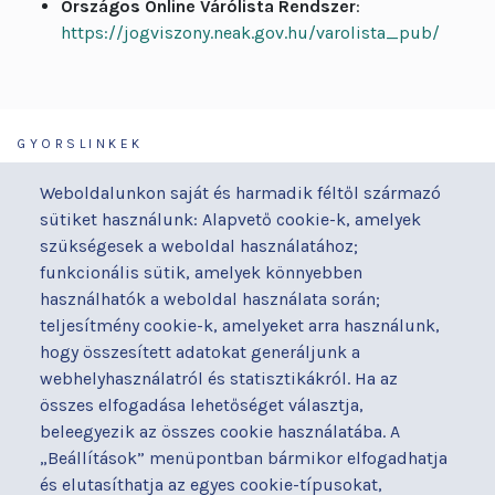
Országos Online Várólista Rendszer
:
https://jogviszony.neak.gov.hu/varolista_pub/
GYORSLINKEK
Járóbeteg-ellátás
Galéria
Weboldalunkon saját és harmadik féltől származó
Orvosaink
Gyermekmegőrző
sütiket használunk: Alapvető cookie-k, amelyek
Osztályaink
Házirend
szükségesek a weboldal használatához;
Kapcsolat
Hírek
funkcionális sütik, amelyek könnyebben
Akadálymentesítési
Parkolás
használhatók a weboldal használata során;
nyilatkozat
teljesítmény cookie-k, amelyeket arra használunk,
Térítéses ellátás
hogy összesített adatokat generáljunk a
Alapítványaink
Videógaléria
webhelyhasználatról és statisztikákról. Ha az
Betegjogi képviselő
Visszajelzések
összes elfogadása lehetőséget választja,
Címek és telefonszámok
Várólista
beleegyezik az összes cookie használatába. A
Diagnosztika
Közérdekű adatok
„Beállítások” menüpontban bármikor elfogadhatja
Események
és elutasíthatja az egyes cookie-típusokat,