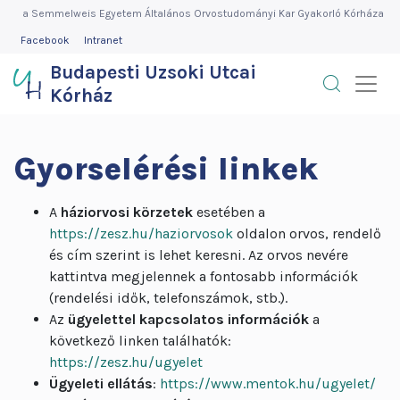
Budapesti
Ugrás
a Semmelweis Egyetem Általános Orvostudományi Kar Gyakorló Kórháza
a
FEJLÉC
Facebook
Intranet
Uzsoki
MENÜ
tartalomra
Budapesti Uzsoki Utcai
Utcai
Kórház
Kórház
Gyorselérési linkek
A
háziorvosi körzetek
esetében a
https://zesz.hu/haziorvosok
oldalon orvos, rendelő
és cím szerint is lehet keresni. Az orvos nevére
kattintva megjelennek a fontosabb információk
(rendelési idők, telefonszámok, stb.).
Az
ügyelettel kapcsolatos információk
a
következő linken találhatók:
https://zesz.hu/ugyelet
Ügyeleti ellátás
:
https://www.mentok.hu/ugyelet/