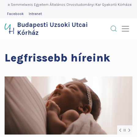
Budapesti
Skip
Skip
Skip
Skip
Skip
Skip
Skip
a Semmelweis Egyetem Általános Orvostudományi Kar Gyakorló Kórháza
to
to
to
to
to
to
to
FEJLÉC
Facebook
Intranet
Uzsoki
MENÜ
slider
search
more
news
media
contact
quicklinks
Budapesti Uzsoki Utcai
block
block
informations
block
block
block
Utcai
Kórház
menu
block
Kórház
DIAVETÍTÉS
Legfrissebb híreink