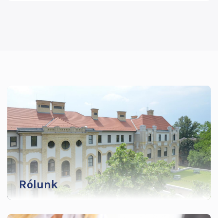
TOVÁBBI
INFORMÁCIÓK
MENÜ
Rólunk
A rendszerváltás szakmapolitikai változásai és
követelményei kórházunkban is új helyzetet