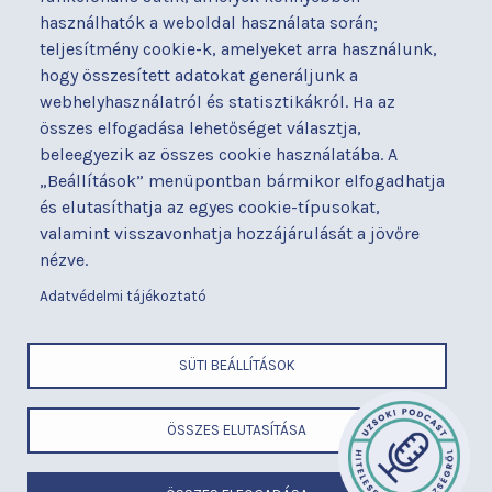
Kapcsolat
Hírek
használhatók a weboldal használata során;
Akadálymentesítési
Parkolás
teljesítmény cookie-k, amelyeket arra használunk,
nyilatkozat
hogy összesített adatokat generáljunk a
Térítéses ellátás
webhelyhasználatról és statisztikákról. Ha az
Alapítványaink
Videógaléria
összes elfogadása lehetőséget választja,
Betegjogi képviselő
Visszajelzések
beleegyezik az összes cookie használatába. A
Címek és telefonszámok
Várólista
„Beállítások” menüpontban bármikor elfogadhatja
Diagnosztika
Közérdekű adatok
és elutasíthatja az egyes cookie-típusokat,
Események
valamint visszavonhatja hozzájárulását a jövőre
nézve.
BUDAPESTI UZSOKI UTCAI KÓRHÁZ
a Semmelweis Egyetem Általános Orvostudományi Kar Gyakorló
Adatvédelmi tájékoztató
Kórháza
x
SÜTI BEÁLLÍTÁSOK
ÖSSZES ELUTASÍTÁSA
LÁBLÉC
Cím
ELEMEK
Telefonszám
MENÜ
E-mail