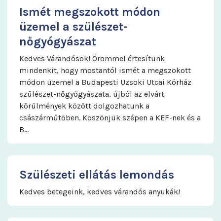
Ismét megszokott módon
üzemel a szülészet-
nőgyógyászat
Kedves Várandósok! Örömmel értesítünk
mindenkit, hogy mostantól ismét a megszokott
módon üzemel a Budapesti Uzsoki Utcai Kórház
szülészet-nőgyógyászata, újból az elvárt
körülmények között dolgozhatunk a
császárműtőben. Köszönjük szépen a KEF-nek és a
B…
Szülészeti ellátás lemondás
Kedves betegeink, kedves várandós anyukák!