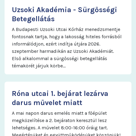
Uzsoki Akadémia - Sürgősségi
Betegellátás
A Budapesti Uzsoki Utcai Kórház menedzsmentje
fontosnak tartja, hogy a lakosság hiteles forrásból
informálódjon, ezért indítja útjára 2026.
szeptember harmadikán az Uzsoki Akadémiát.
Első alkalommal a sürgősségi betegellátás
témakörét járjuk körbe…
Róna utcai 1. bejárat lezárva
darus művelet miatt
A mai napon darus emelés miatt a főépület
megközelítése a 2. bejáraton keresztül lesz
lehetséges. A művelet 8:00-16:00 óráig tart.
Megértésüket és együttműködésüket köszönjük!