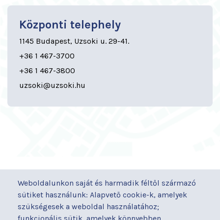
Központi telephely
1145 Budapest, Uzsoki u. 29-41.
+36 1 467-3700
+36 1 467-3800
uzsoki@uzsoki.hu
GYORSLINKEK
Weboldalunkon saját és harmadik féltől származó
Járóbeteg-ellátás
Galéria
sütiket használunk: Alapvető cookie-k, amelyek
Orvosaink
Gyermekmegőrző
szükségesek a weboldal használatához;
Osztályaink
Házirend
funkcionális sütik, amelyek könnyebben