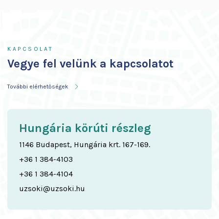
KAPCSOLAT
KAPCSOLAT
Vegye fel velünk a kapcsolatot
További elérhetőségek
Hungária körúti részleg
1146 Budapest, Hungária krt. 167-169.
+36 1 384-4103
+36 1 384-4104
uzsoki@uzsoki.hu