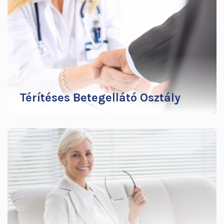
teremtettek. 1990-ben Dr. Szegedy László
ideggyógyász főorvost választották igazgatónak…
További infók
Térítéses Betegellátó Osztály
Minden helyzetben szeretjuk meghallani a pozitív
hangokat, keressük az előremutató gondolatokat,
értékeljük a befektetett munkát, energiát,
kreativitást, tenni akarást, hitet és eltökéltséget.
Ennek mentén született meg a Térítéses
Betegellátó Osztály.
További infók