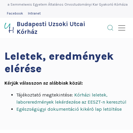
Budapesti
Ugrás
a Semmelweis Egyetem Általános Orvostudományi Kar Gyakorló Kórháza
a
FEJLÉC
Facebook
Intranet
Uzsoki
MENÜ
tartalomra
Budapesti Uzsoki Utcai
Utcai
Kórház
Kórház
Leletek, eredmények
elérése
Kérjük válasszon az alábbiak közül:
Tájékoztató megtekintése:
Kórházi leletek,
laboreredmények lekérdezése az EESZT-n keresztül
Egészségügyi dokumentáció kikérő lap letöltése