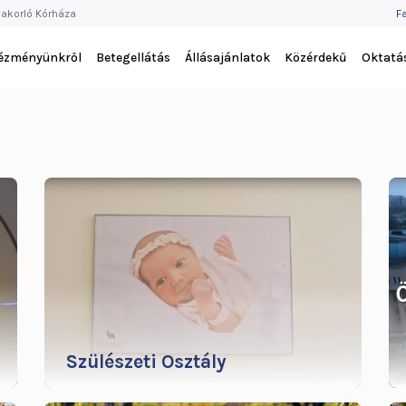
F
akorló Kórháza
F
M
tézményünkről
Betegellátás
Állásajánlatok
Közérdekű
Oktatá
Szülészeti Osztály