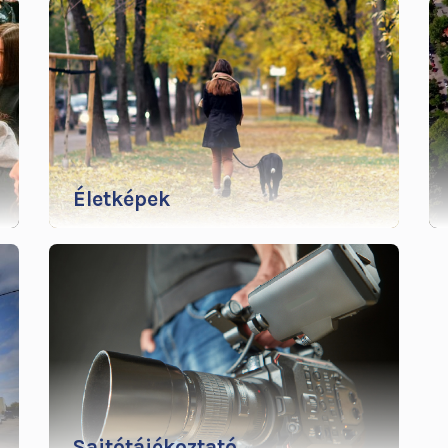
Életképek
Sajtótájékoztató