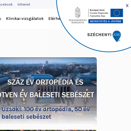
EJLÉC
x
acebook
Intranet
ENÜ
s
Klinikai vizsgálatok
Elérhetőség
Uzsoki: 100 év ortopédia, 50 év
baleseti sebészet