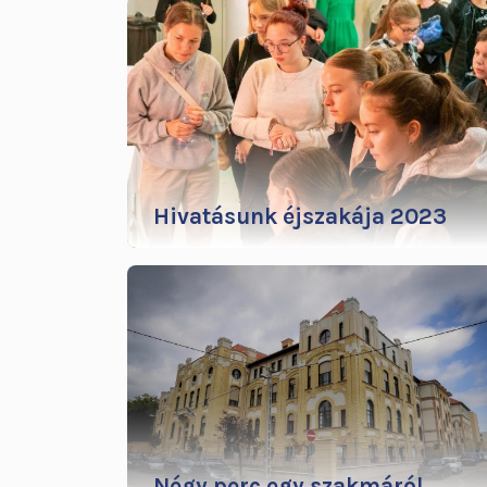
Hivatásunk éjszakája 2023
Négy perc egy szakmáról