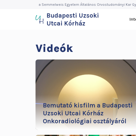
Budapesti
Ugrás
a Semmelweis Egyetem Általános Orvostudományi Kar Gy
a
Budapesti Uzsoki
Uzsoki
tartalomra
In
Utcai Kórház
Utcai
Kórház
Videók
Bemutató kisfilm a Budapesti
Uzsoki Utcai Kórház
Onkoradiológiai osztályáról