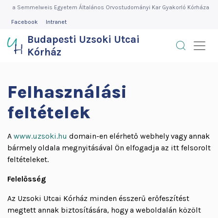
Budapesti
Ugrás
a Semmelweis Egyetem Általános Orvostudományi Kar Gyakorló Kórháza
a
FEJLÉC
Facebook
Intranet
Uzsoki
MENÜ
tartalomra
Budapesti Uzsoki Utcai
Utcai
Kórház
Kórház
Felhasználási
feltételek
A
www.uzsoki.hu
domain-en elérhető webhely vagy annak
bármely oldala megnyitásával Ön elfogadja az itt felsorolt
feltételeket.
Felelősség
Az Uzsoki Utcai Kórház minden ésszerű erőfeszítést
megtett annak biztosítására, hogy a weboldalán közölt