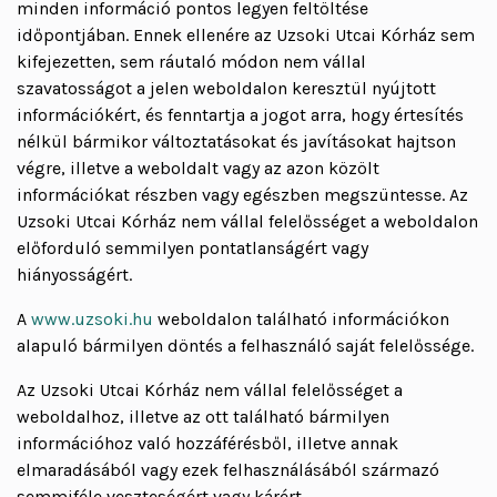
minden információ pontos legyen feltöltése
időpontjában. Ennek ellenére az Uzsoki Utcai Kórház sem
kifejezetten, sem ráutaló módon nem vállal
szavatosságot a jelen weboldalon keresztül nyújtott
információkért, és fenntartja a jogot arra, hogy értesítés
nélkül bármikor változtatásokat és javításokat hajtson
végre, illetve a weboldalt vagy az azon közölt
információkat részben vagy egészben megszüntesse. Az
Uzsoki Utcai Kórház nem vállal felelősséget a weboldalon
előforduló semmilyen pontatlanságért vagy
hiányosságért.
A
www.uzsoki.hu
weboldalon található információkon
alapuló bármilyen döntés a felhasználó saját felelőssége.
Az Uzsoki Utcai Kórház nem vállal felelősséget a
weboldalhoz, illetve az ott található bármilyen
információhoz való hozzáférésből, illetve annak
elmaradásából vagy ezek felhasználásából származó
semmiféle veszteségért vagy kárért.