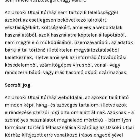
Az Uzsoki Utcai Kórház nem tartozik felelősséggel
azokért az esetlegesen bekövetkező károkért,
veszteségekért, költségekért, amelyek a weboldalak
használatából, azok használatra képtelen állapotából,
nem megfelelő működéséből, üzemzavarából, az adatok
bárki által történő illetéktelen megváltoztatásából
keletkeznek, illetve amelyek az információtovábbítási
késedelemből, számítógépes vírusból, vonal- vagy
rendszerhibából vagy más hasonló okból származnak.
Szerzői jog
Az Uzsoki Utcai Kórház weboldalai, az azokon található
minden képi, hang- és szöveges tartalom, illetve azok
elrendezése szerzői jogi oltalom alatt állnak. Azoknak – a
személyes használatot meghaladó mértékű – bármilyen
formában történő felhasználása kizárólag az Uzsoki Utcai
Kórház kifejezett erre vonatkozó írásos engedélyével