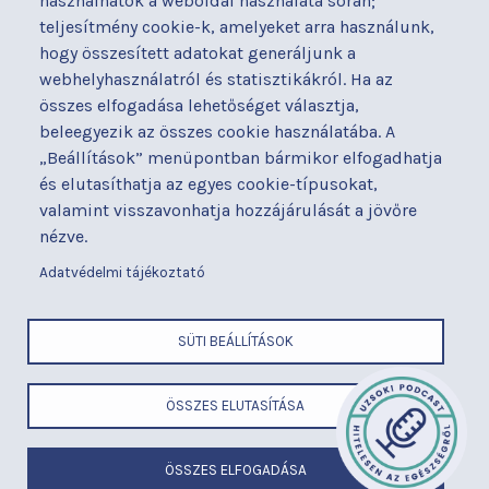
használhatók a weboldal használata során;
nyilatkozat
teljesítmény cookie-k, amelyeket arra használunk,
Térítéses ellátás
hogy összesített adatokat generáljunk a
Alapítványaink
Videógaléria
webhelyhasználatról és statisztikákról. Ha az
Betegjogi képviselő
Visszajelzések
összes elfogadása lehetőséget választja,
Címek és telefonszámok
Várólista
beleegyezik az összes cookie használatába. A
Diagnosztika
Közérdekű adatok
„Beállítások” menüpontban bármikor elfogadhatja
Események
és elutasíthatja az egyes cookie-típusokat,
valamint visszavonhatja hozzájárulását a jövőre
BUDAPESTI UZSOKI UTCAI KÓRHÁZ
nézve.
a Semmelweis Egyetem Általános Orvostudományi Kar Gyakorló
Kórháza
Adatvédelmi tájékoztató
x
SÜTI BEÁLLÍTÁSOK
LÁBLÉC
Cím
ÖSSZES ELUTASÍTÁSA
ELEMEK
Telefonszám
MENÜ
E-mail
Felhasználási feltételek
ÖSSZES ELFOGADÁSA
Adatvédelem