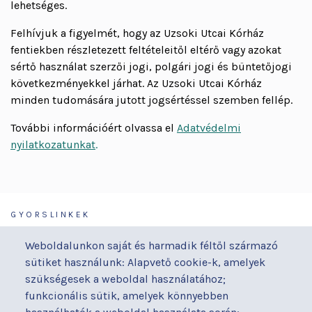
lehetséges.
Felhívjuk a figyelmét, hogy az Uzsoki Utcai Kórház
fentiekben részletezett feltételeitől eltérő vagy azokat
sértő használat szerzői jogi, polgári jogi és büntetőjogi
következményekkel járhat. Az Uzsoki Utcai Kórház
minden tudomására jutott jogsértéssel szemben fellép.
További információért olvassa el
Adatvédelmi
nyilatkozatunkat
.
GYORSLINKEK
Járóbeteg-ellátás
Galéria
Weboldalunkon saját és harmadik féltől származó
Orvosaink
Gyermekmegőrző
sütiket használunk: Alapvető cookie-k, amelyek
Osztályaink
Házirend
szükségesek a weboldal használatához;
Kapcsolat
Hírek
funkcionális sütik, amelyek könnyebben
Akadálymentesítési
Parkolás