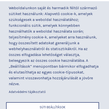
Járóbeteg-ellátás
Galéria
Weboldalunkon saját és harmadik féltől származó
Orvosaink
Gyermekmegőrző
sütiket használunk: Alapvető cookie-k, amelyek
Osztályaink
Házirend
szükségesek a weboldal használatához;
Kapcsolat
Hírek
funkcionális sütik, amelyek könnyebben
Akadálymentesítési
Parkolás
használhatók a weboldal használata során;
nyilatkozat
teljesítmény cookie-k, amelyeket arra használunk,
Térítéses ellátás
hogy összesített adatokat generáljunk a
Alapítványaink
Videógaléria
webhelyhasználatról és statisztikákról. Ha az
Betegjogi képviselő
Visszajelzések
összes elfogadása lehetőséget választja,
Címek és telefonszámok
Várólista
beleegyezik az összes cookie használatába. A
Diagnosztika
Közérdekű adatok
„Beállítások” menüpontban bármikor elfogadhatja
Események
és elutasíthatja az egyes cookie-típusokat,
valamint visszavonhatja hozzájárulását a jövőre
BUDAPESTI UZSOKI UTCAI KÓRHÁZ
nézve.
a Semmelweis Egyetem Általános Orvostudományi Kar Gyakorló
Kórháza
Adatvédelmi tájékoztató
x
SÜTI BEÁLLÍTÁSOK