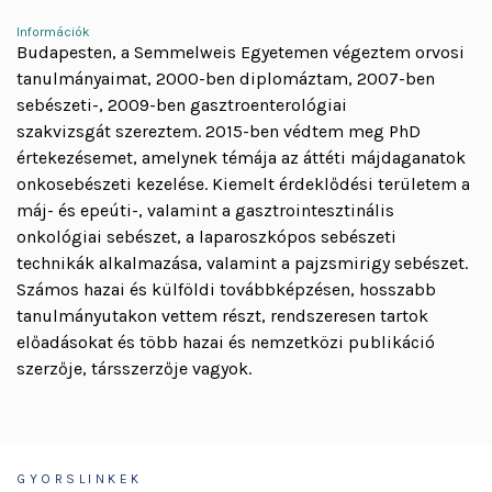
Információk
Budapesten, a Semmelweis Egyetemen végeztem orvosi
tanulmányaimat, 2000-ben diplomáztam, 2007-ben
sebészeti-, 2009-ben gasztroenterológiai
szakvizsgát szereztem. 2015-ben védtem meg PhD
értekezésemet, amelynek témája az áttéti májdaganatok
onkosebészeti kezelése. Kiemelt érdeklődési területem a
máj- és epeúti-, valamint a gasztrointesztinális
onkológiai sebészet, a laparoszkópos sebészeti
technikák alkalmazása, valamint a pajzsmirigy sebészet.
Számos hazai és külföldi továbbképzésen, hosszabb
tanulmányutakon vettem részt, rendszeresen tartok
előadásokat és több hazai és nemzetközi publikáció
szerzője, társszerzője vagyok.
GYORSLINKEK