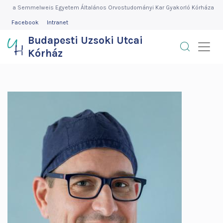
Budapesti
Ugrás
a Semmelweis Egyetem Általános Orvostudományi Kar Gyakorló Kórháza
a
FEJLÉC
Facebook
Intranet
Uzsoki
MENÜ
tartalomra
Budapesti Uzsoki Utcai
Utcai
Kórház
Kórház