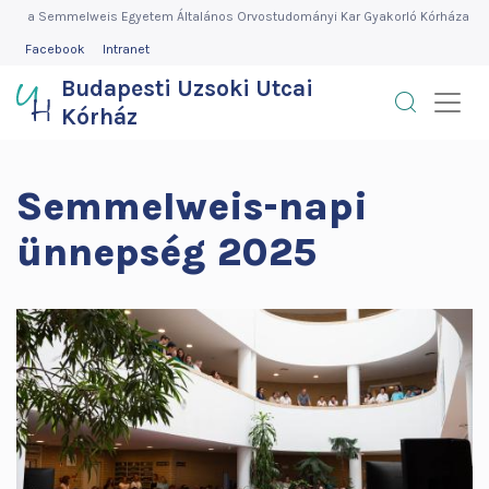
Budapesti
Ugrás
a Semmelweis Egyetem Általános Orvostudományi Kar Gyakorló Kórháza
a
FEJLÉC
Facebook
Intranet
Uzsoki
MENÜ
tartalomra
Budapesti Uzsoki Utcai
Utcai
Kórház
Kórház
Semmelweis-napi
ünnepség 2025