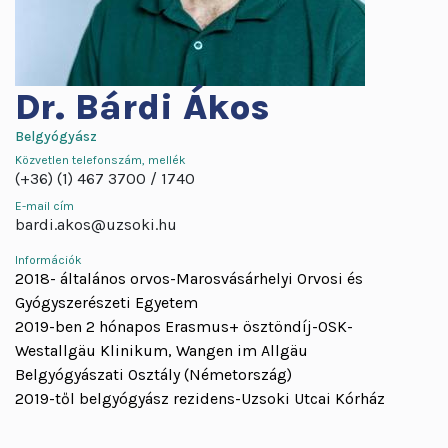
Dr.
Bárdi Ákos
Belgyógyász
Közvetlen telefonszám, mellék
(+36) (1) 467 3700
1740
E-mail cím
bardi.akos@uzsoki.hu
Információk
2018- általános orvos-Marosvásárhelyi Orvosi és
Gyógyszerészeti Egyetem
2019-ben 2 hónapos Erasmus+ ösztöndíj-OSK-
Westallgäu Klinikum, Wangen im Allgäu
Belgyógyászati Osztály (Németország)
2019-től belgyógyász rezidens-Uzsoki Utcai Kórház