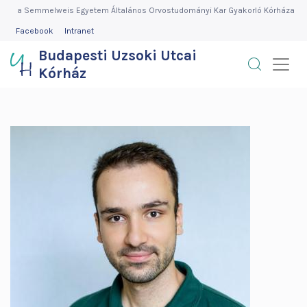
Budapesti
Ugrás
a Semmelweis Egyetem Általános Orvostudományi Kar Gyakorló Kórháza
a
FEJLÉC
Facebook
Intranet
Uzsoki
MENÜ
tartalomra
Budapesti Uzsoki Utcai
Utcai
Kórház
Kórház