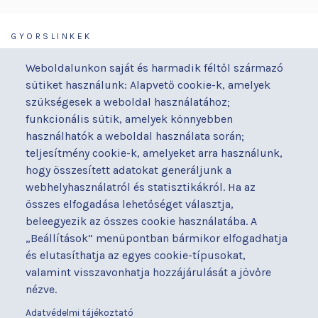
GYORSLINKEK
Járóbeteg-ellátás
Galéria
Weboldalunkon saját és harmadik féltől származó
Orvosaink
Gyermekmegőrző
sütiket használunk: Alapvető cookie-k, amelyek
Osztályaink
Házirend
szükségesek a weboldal használatához;
Kapcsolat
Hírek
funkcionális sütik, amelyek könnyebben
Akadálymentesítési
Parkolás
használhatók a weboldal használata során;
nyilatkozat
teljesítmény cookie-k, amelyeket arra használunk,
Térítéses ellátás
hogy összesített adatokat generáljunk a
Alapítványaink
Videógaléria
webhelyhasználatról és statisztikákról. Ha az
Betegjogi képviselő
Visszajelzések
összes elfogadása lehetőséget választja,
Címek és telefonszámok
Várólista
beleegyezik az összes cookie használatába. A
Diagnosztika
Közérdekű adatok
„Beállítások” menüpontban bármikor elfogadhatja
Események
és elutasíthatja az egyes cookie-típusokat,
valamint visszavonhatja hozzájárulását a jövőre
BUDAPESTI UZSOKI UTCAI KÓRHÁZ
nézve.
a Semmelweis Egyetem Általános Orvostudományi Kar Gyakorló
Kórháza
Adatvédelmi tájékoztató