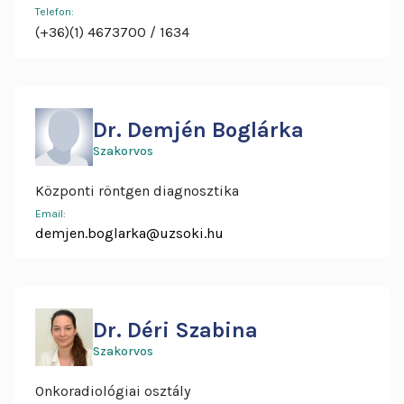
Telefon:
(+36)(1) 4673700
1634
Dr. Demjén Boglárka
Szakorvos
Központi röntgen diagnosztika
Email:
demjen.boglarka@uzsoki.hu
Dr. Déri Szabina
Szakorvos
Onkoradiológiai osztály