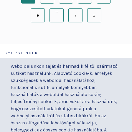
oldal
…
9
›
»
Page
Következő
Utolsó
oldal
oldal
GYORSLINKEK
Járóbeteg-ellátás
Galéria
Weboldalunkon saját és harmadik féltől származó
Orvosaink
Gyermekmegőrző
sütiket használunk: Alapvető cookie-k, amelyek
Osztályaink
Házirend
szükségesek a weboldal használatához;
Kapcsolat
Hírek
funkcionális sütik, amelyek könnyebben
Akadálymentesítési
Parkolás
használhatók a weboldal használata során;
nyilatkozat
teljesítmény cookie-k, amelyeket arra használunk,
Térítéses ellátás
hogy összesített adatokat generáljunk a
Alapítványaink
Videógaléria
webhelyhasználatról és statisztikákról. Ha az
Betegjogi képviselő
Visszajelzések
összes elfogadása lehetőséget választja,
Címek és telefonszámok
Várólista
beleegyezik az összes cookie használatába. A