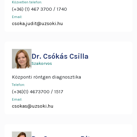
Közvetlen telefon:
(+36) (1) 467 3700
1740
Email:
csoka.judit@uzsoki.hu
Dr. Csókás Csilla
Szakorvos
Központi röntgen diagnosztika
Telefon:
(+36)(1) 4673700
1517
Email:
csokas@uzsoki.hu