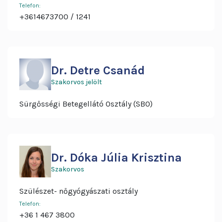
Telefon:
+3614673700
1241
Dr. Detre Csanád
Szakorvos jelölt
Sürgősségi Betegellátó Osztály (SBO)
Dr. Dóka Júlia Krisztina
Szakorvos
Szülészet- nőgyógyászati osztály
Telefon:
+36 1 467 3800