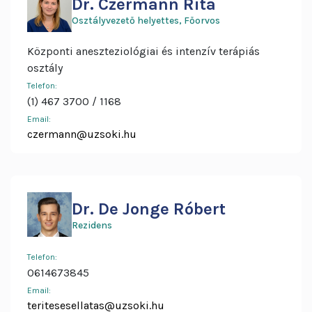
Dr. Czermann Rita
Osztályvezető helyettes, Főorvos
Központi aneszteziológiai és intenzív terápiás
osztály
Telefon:
(1) 467 3700
1168
Email:
czermann@uzsoki.hu
Dr. De Jonge Róbert
Rezidens
Telefon:
0614673845
Email:
teritesesellatas@uzsoki.hu