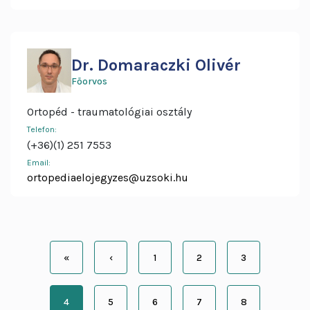
Dr. Domaraczki Olivér
Főorvos
Ortopéd - traumatológiai osztály
Telefon:
(+36)(1) 251 7553
Email:
ortopediaelojegyzes@uzsoki.hu
Oldalszámozás
«
‹
1
2
3
Első
Előző
Page
Page
Page
oldal
oldal
4
5
6
7
8
Jelenlegi
Page
Page
Page
Page