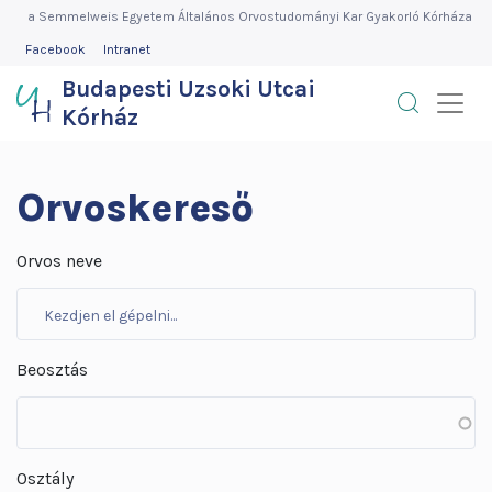
Budapesti
Ugrás
a Semmelweis Egyetem Általános Orvostudományi Kar Gyakorló Kórháza
a
FEJLÉC
Facebook
Intranet
Uzsoki
MENÜ
tartalomra
Budapesti Uzsoki Utcai
Utcai
Kórház
Kórház
Orvoskereső
Orvos neve
Beosztás
Osztály