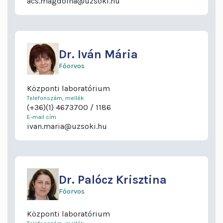
acs.magdolna@uzsoki.hu
Dr.
Iván Mária
Főorvos
Központi laboratórium
Telefonszám, mellék
(+36)(1) 4673700
1186
E-mail cím
ivan.maria@uzsoki.hu
Dr.
Palócz Krisztina
Főorvos
Központi laboratórium