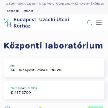
Budapesti
Ugrás
a Semmelweis Egyetem Általános Orvostudományi Kar Gyakorló Kórháza
a
FEJLÉC
Facebook
Intranet
Uzsoki
MENÜ
tartalomra
Budapesti Uzsoki Utcai
Utcai
Kórház
Kórház
Központi laboratórium
Cím
1145
Budapest
Róna u 196-212
Telefonszám, mellék
(1) 467 3700