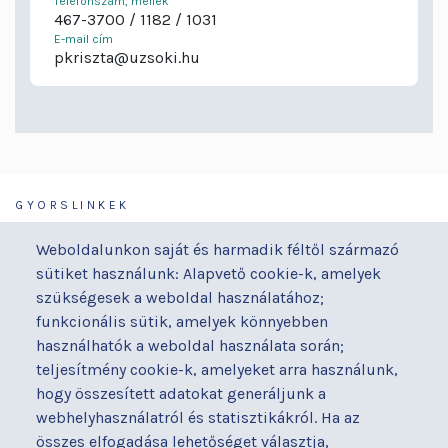
Telefonszám, mellék
467-3700
1182
1031
E-mail cím
pkriszta@uzsoki.hu
GYORSLINKEK
Járóbeteg-ellátás
Galéria
Weboldalunkon saját és harmadik féltől származó
Orvosaink
Gyermekmegőrző
sütiket használunk: Alapvető cookie-k, amelyek
Osztályaink
Házirend
szükségesek a weboldal használatához;
Kapcsolat
Hírek
funkcionális sütik, amelyek könnyebben
Akadálymentesítési
Parkolás
használhatók a weboldal használata során;
nyilatkozat
teljesítmény cookie-k, amelyeket arra használunk,
Térítéses ellátás
hogy összesített adatokat generáljunk a
Alapítványaink
Videógaléria
webhelyhasználatról és statisztikákról. Ha az
Betegjogi képviselő
Visszajelzések
összes elfogadása lehetőséget választja,