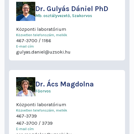
Dr.
Gulyás Dániel PhD
Mb. osztályvezető
Szakorvos
Központi laboratórium
Közvetlen telefonszám, mellék
467-3700
1186
E-mail cím
gulyas.daniel@uzsoki.hu
Dr.
Ács Magdolna
Főorvos
Központi laboratórium
Közvetlen telefonszám, mellék
467-3739
467-3700
3739
E-mail cím