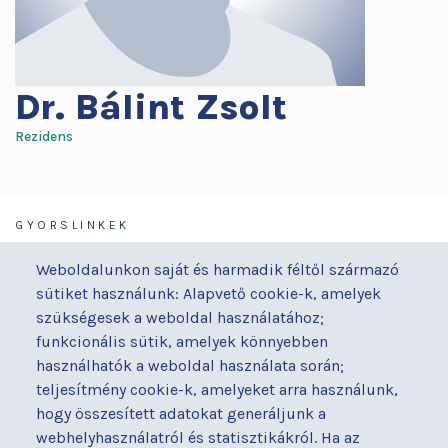
Dr.
Bálint Zsolt
Rezidens
GYORSLINKEK
Járóbeteg-ellátás
Galéria
Weboldalunkon saját és harmadik féltől származó
Orvosaink
Gyermekmegőrző
sütiket használunk: Alapvető cookie-k, amelyek
Osztályaink
Házirend
szükségesek a weboldal használatához;
Kapcsolat
Hírek
funkcionális sütik, amelyek könnyebben
Akadálymentesítési
Parkolás
használhatók a weboldal használata során;
nyilatkozat
teljesítmény cookie-k, amelyeket arra használunk,
Térítéses ellátás
hogy összesített adatokat generáljunk a
Alapítványaink
Videógaléria
webhelyhasználatról és statisztikákról. Ha az
Betegjogi képviselő
Visszajelzések