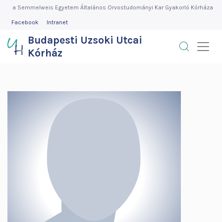
Budapesti
Ugrás
a Semmelweis Egyetem Általános Orvostudományi Kar Gyakorló Kórháza
a
FEJLÉC
Facebook
Intranet
Uzsoki
MENÜ
tartalomra
Budapesti Uzsoki Utcai
Utcai
Kórház
Kórház