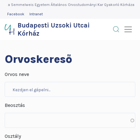
Budapesti
Ugrás
a Semmelweis Egyetem Általános Orvostudományi Kar Gyakorló Kórháza
a
FEJLÉC
Facebook
Intranet
Uzsoki
MENÜ
tartalomra
Budapesti Uzsoki Utcai
Utcai
Kórház
Kórház
Orvoskereső
Orvos neve
Beosztás
Osztály