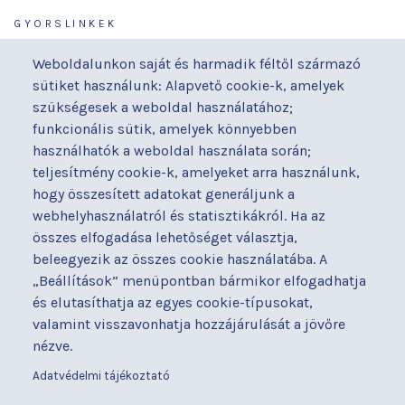
GYORSLINKEK
Járóbeteg-ellátás
Galéria
Weboldalunkon saját és harmadik féltől származó
Orvosaink
Gyermekmegőrző
sütiket használunk: Alapvető cookie-k, amelyek
Osztályaink
Házirend
szükségesek a weboldal használatához;
Kapcsolat
Hírek
funkcionális sütik, amelyek könnyebben
Akadálymentesítési
Parkolás
használhatók a weboldal használata során;
nyilatkozat
teljesítmény cookie-k, amelyeket arra használunk,
Térítéses ellátás
hogy összesített adatokat generáljunk a
Alapítványaink
Videógaléria
webhelyhasználatról és statisztikákról. Ha az
Betegjogi képviselő
Visszajelzések
összes elfogadása lehetőséget választja,
Címek és telefonszámok
Várólista
beleegyezik az összes cookie használatába. A
Diagnosztika
Közérdekű adatok
„Beállítások” menüpontban bármikor elfogadhatja
Események
és elutasíthatja az egyes cookie-típusokat,
valamint visszavonhatja hozzájárulását a jövőre
BUDAPESTI UZSOKI UTCAI KÓRHÁZ
nézve.
a Semmelweis Egyetem Általános Orvostudományi Kar Gyakorló
Kórháza
Adatvédelmi tájékoztató