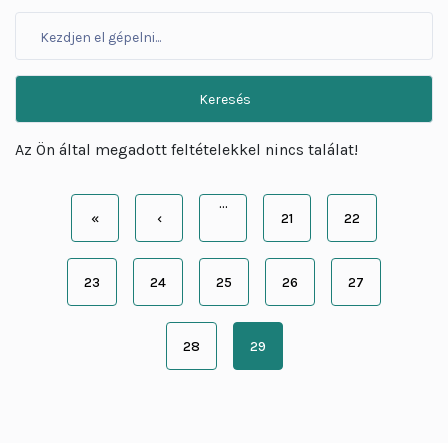
Az Ön által megadott feltételekkel nincs találat!
Oldalszámozás
…
«
‹
21
22
Első
Előző
Page
Page
oldal
oldal
23
24
25
26
27
Page
Page
Page
Page
Page
28
29
Page
Jelenlegi
oldal