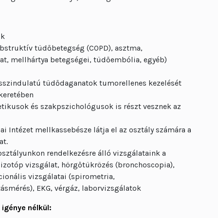
ik
bstruktív tüdőbetegség (COPD), asztma,
t, mellhártya betegségei, tüdőembólia, egyéb)
rosszindulatú tüdődaganatok tumorellenes kezelését
 keretében
etikusok és szakpszichológusok is részt vesznek az
i Intézet mellkassebésze látja el az osztály számára a
at.
sztályunkon rendelkezésre álló vizsgálataink a
, izotóp vizsgálat, hörgőtükrözés (bronchoscopia),
ionális vizsgálatai (spirometria,
ásmérés), EKG, vérgáz, laborvizsgálatok
 igénye nélkül: