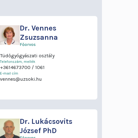
Dr.
Vennes
Zsuzsanna
Főorvos
Tüdőgyógyászati osztály
Telefonszám, mellék
+3614673700
1061
E-mail cím
vennes@uzsoki.hu
Dr.
Lukácsovits
József PhD
Főorvos