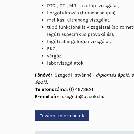
RTG-, CT-, MRI-, izotóp vizsgálat,
hörgőtükrözés (bronchoscopia),
mellkasi ultrahang vizsgálat,
tüdő funkcionális vizsgálatai (spiromet
légúti aspecifikus provokálás),
légúti allergológiai vizsgálat,
EKG,
vérgáz,
laborvizsgálatok
Főnővér
: Szegedi Istvánné -
diplomás ápoló, e
ápoló
,
Telefonszáma
: (1) 4673821
E-mail cím
: szegedi@uzsoki.hu
További információk