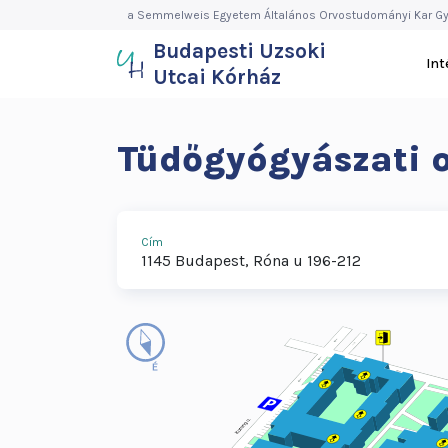
Budapesti
Ugrás
a Semmelweis Egyetem Általános Orvostudományi Kar Gy
a
Budapesti Uzsoki
Uzsoki
tartalomra
In
Utcai Kórház
Utcai
Kórház
Tüdőgyógyászati o
Cím
1145
Budapest
Róna u 196-212