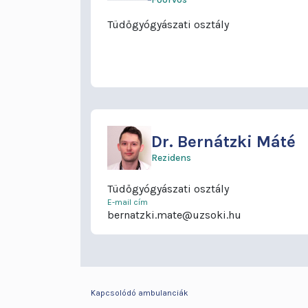
Tüdőgyógyászati osztály
Dr.
Bernátzki Máté
Rezidens
Tüdőgyógyászati osztály
E-mail cím
bernatzki.mate@uzsoki.hu
Kapcsolódó ambulanciák