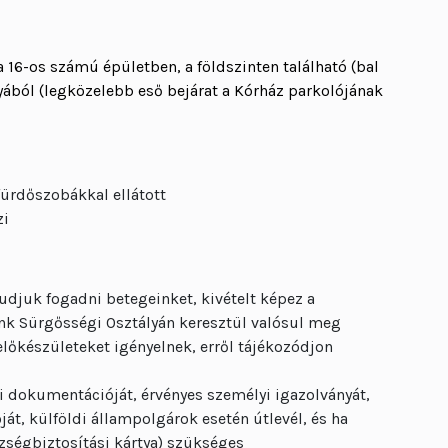
a 16-os számú épületben, a földszinten található (bal
nyából (legközelebb eső bejárat a Kórház parkolójának
fürdőszobákkal ellátott
zi
udjuk fogadni betegeinket, kivételt képez a
nk Sürgősségi Osztályán keresztül valósul meg
őkészületeket igényelnek, erről tájékozódjon
 dokumentációját, érvényes személyi igazolványát,
óját, külföldi állampolgárok esetén útlevél, és ha
zségbiztosítási kártya) szükséges