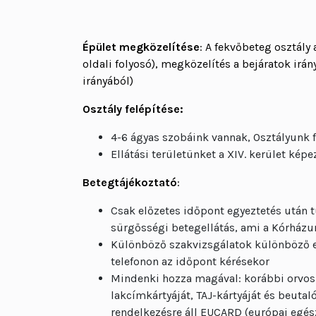
Épület megközelítése
: A fekvőbeteg osztály 
oldali folyosó), megközelítés a bejáratok irá
irányából)
Osztály felépítése:
4-6 ágyas szobáink vannak, Osztályunk 
Ellátási területünket a XIV. kerület képe
Betegtájékoztató
:
Csak előzetes időpont egyeztetés után t
sürgősségi betegellátás, ami a Kórházu
Különböző szakvizsgálatok különböző el
telefonon az időpont kérésekor
Mindenki hozza magával: korábbi orvosi
lakcímkártyáját, TAJ-kártyáját és beutal
rendelkezésre áll EUCARD (európai egés