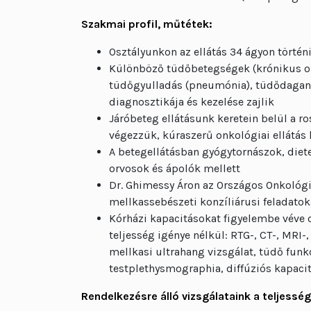
Szakmai profil, műtétek:
Osztályunkon az ellátás 34 ágyon történ
Különböző tüdőbetegségek (krónikus o
tüdőgyulladás (pneumónia), tüdődagana
diagnosztikája és kezelése zajlik
Járóbeteg ellátásunk keretein belül a 
végezzük, kúraszerű onkológiai ellátás
A betegellátásban gyógytornászok, diet
orvosok és ápolók mellett
Dr. Ghimessy Áron az Országos Onkológia
mellkassebészeti konzíliárusi feladatok
Kórházi kapacitásokat figyelembe véve o
teljesség igénye nélkül: RTG-, CT-, MRI-
mellkasi ultrahang vizsgálat, tüdő funkc
testplethysmographia, diffúziós kapacit
Rendelkezésre álló vizsgálataink a teljesség