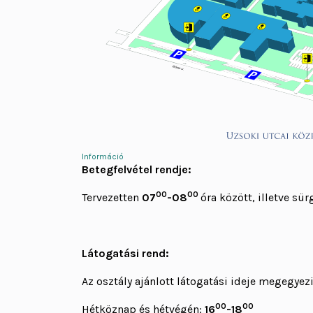
Információ
Betegfelvétel rendje:
00
00
Tervezetten
07
-08
óra között, illetve sür
Látogatási rend:
Az osztály ajánlott látogatási ideje megegyezi
00
00
Hétköznap és hétvégén:
16
-18