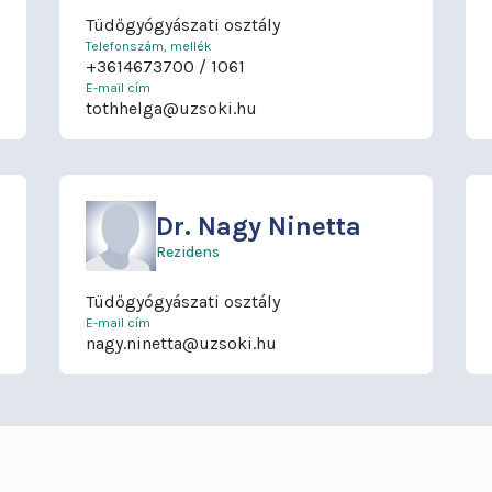
Tüdőgyógyászati osztály
Telefonszám, mellék
+3614673700
1061
E-mail cím
tothhelga@uzsoki.hu
Dr.
Nagy Ninetta
Rezidens
Tüdőgyógyászati osztály
E-mail cím
nagy.ninetta@uzsoki.hu