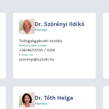
Dr.
Szörényi Ildikó
Főorvos
Tüdőgyógyászati osztály
Telefonszám, mellék
+3614673700
1059
E-mail cím
szorenyi@uzsoki.hu
Dr.
Tóth Helga
Főorvos