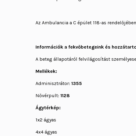
Az Ambulancia a C épület 118-as rendelőjében 
Információk a fekvőbetegeink és hozzátarto
A beteg állapotáról felvilágosítást személyes
Mellékek:
Adminisztrátor:
1355
Nővérpult:
1128
Ágytérkép:
1x2 ágyas
4x4 ágyas