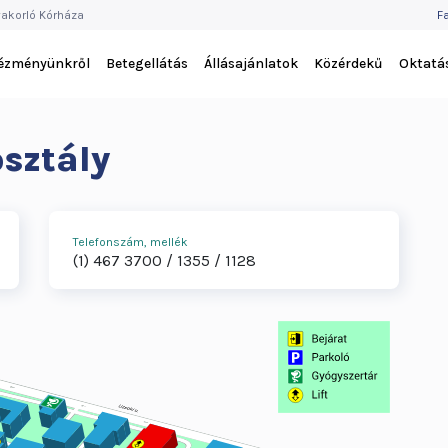
F
akorló Kórháza
F
M
tézményünkről
Betegellátás
Állásajánlatok
Közérdekű
Oktatá
sztály
Telefonszám, mellék
(1) 467 3700
1355
1128