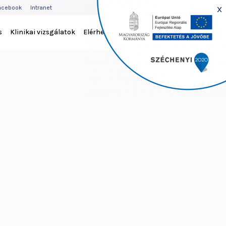
EJLÉC
x
acebook
Intranet
ENÜ
s
Klinikai vizsgálatok
Elérhetőség