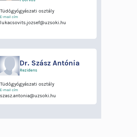
Tüdőgyógyászati osztály
E-mail cím
lukacsovits.jozsef@uzsoki.hu
Dr.
Szász Antónia
Rezidens
Tüdőgyógyászati osztály
E-mail cím
szasz.antonia@uzsoki.hu