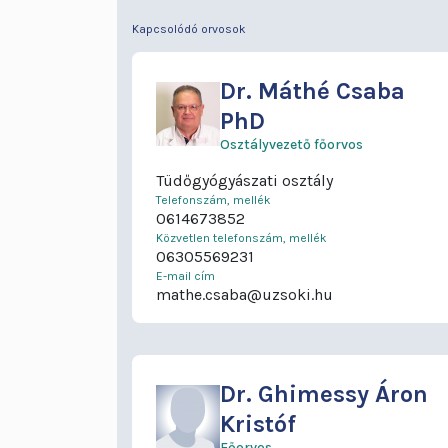
Kapcsolódó orvosok
Dr.
Máthé Csaba
PhD
Osztályvezető főorvos
Tüdőgyógyászati osztály
Telefonszám, mellék
0614673852
Közvetlen telefonszám, mellék
06305569231
E-mail cím
mathe.csaba@uzsoki.hu
Dr.
Ghimessy Áron
Kristóf
Főorvos