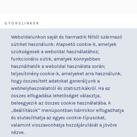
GYORSLINKEK
Járóbeteg-ellátás
Galéria
Weboldalunkon saját és harmadik féltől származó
Orvosaink
Gyermekmegőrző
sütiket használunk: Alapvető cookie-k, amelyek
Osztályaink
Házirend
szükségesek a weboldal használatához;
Kapcsolat
Hírek
funkcionális sütik, amelyek könnyebben
Akadálymentesítési
Parkolás
használhatók a weboldal használata során;
nyilatkozat
teljesítmény cookie-k, amelyeket arra használunk,
Térítéses ellátás
hogy összesített adatokat generáljunk a
Alapítványaink
Videógaléria
webhelyhasználatról és statisztikákról. Ha az
Betegjogi képviselő
Visszajelzések
összes elfogadása lehetőséget választja,
Címek és telefonszámok
Várólista
beleegyezik az összes cookie használatába. A
Diagnosztika
Közérdekű adatok
„Beállítások” menüpontban bármikor elfogadhatja
Események
és elutasíthatja az egyes cookie-típusokat,
valamint visszavonhatja hozzájárulását a jövőre
BUDAPESTI UZSOKI UTCAI KÓRHÁZ
nézve.
a Semmelweis Egyetem Általános Orvostudományi Kar Gyakorló