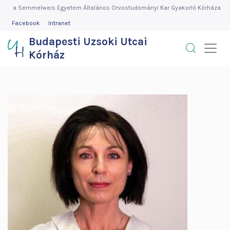
Budapesti
Ugrás
a Semmelweis Egyetem Általános Orvostudományi Kar Gyakorló Kórháza
a
FEJLÉC
Facebook
Intranet
Uzsoki
MENÜ
tartalomra
Budapesti Uzsoki Utcai
Utcai
Kórház
Kórház