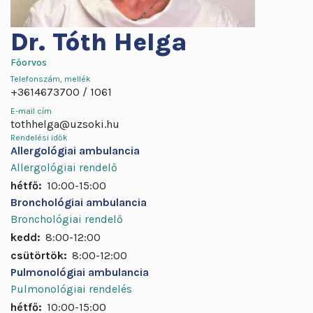
Dr.
Tóth Helga
Főorvos
Telefonszám, mellék
+3614673700
1061
E-mail cím
tothhelga@uzsoki.hu
Rendelési idők
Allergológiai ambulancia
Allergológiai rendelő
hétfő:
10:00-15:00
Bronchológiai ambulancia
Bronchológiai rendelő
kedd:
8:00-12:00
csütörtök:
8:00-12:00
Pulmonológiai ambulancia
Pulmonológiai rendelés
hétfő:
10:00-15:00