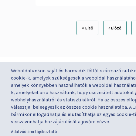
Oldalszámozás
« Első
‹ Előző
Első
Előző
oldal
oldal
BUDAPESTI UZSOKI UTCAI KÓRH
Weboldalunkon saját és harmadik féltől származó sütike
a Semmelweis Egyetem Általános Orvostudomán
cookie-k, amelyek szükségesek a weboldal használatához
Kar Gyakorló Kórháza
amelyek könnyebben használhatók a weboldal használata 
k, amelyeket arra használunk, hogy összesített adatokat
webhelyhasználatról és statisztikákról. Ha az összes elf
választja, beleegyezik az összes cookie használatába. A
bármikor elfogadhatja és elutasíthatja az egyes cookie-
visszavonhatja hozzájárulását a jövőre nézve.
Adatvédelmi tájékoztató