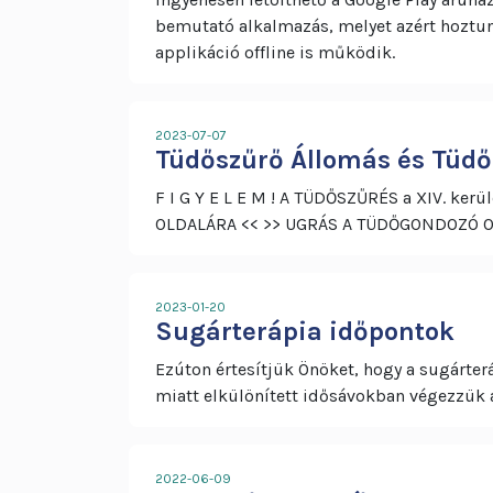
bemutató alkalmazás, melyet azért hoztun
applikáció offline is működik.
2023-07-07
Tüdőszűrő Állomás és Tüd
F I G Y E L E M ! A TÜDŐSZŰRÉS a XIV. k
OLDALÁRA << >> UGRÁS A TÜDŐGONDOZÓ
2023-01-20
Sugárterápia időpontok
Ezúton értesítjük Önöket, hogy a sugárte
miatt elkülönített idősávokban végezzük 
2022-06-09