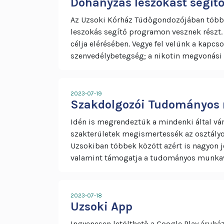
Dohányzás leszokást segít
Az Uzsoki Kórház Tüdőgondozójában több,
leszokás segítő programon vesznek részt. 
célja elérésében. Vegye fel velünk a kapcs
szenvedélybetegség; a nikotin megvonási 
2023-07-19
Szakdolgozói Tudományos
Idén is megrendeztük a mindenki által vá
szakterületek megismertessék az osztály
Uzsokiban többek között azért is nagyon j
valamint támogatja a tudományos munkav
2023-07-18
Uzsoki App
Ingyenesen letölthető a Google Play áruház