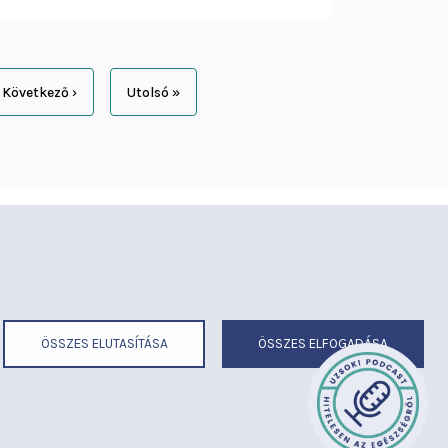
Következő ›
Utolsó »
Következő
Utolsó
oldal
oldal
éria
Térítéses ellátás
ermekmegőrző
Videógaléria
irend
Visszajelzések
ek
Várólista
ÖSSZES ELUTASÍTÁSA
ÖSSZES ELFOGADÁSA
kolás
Közérdekű adatok