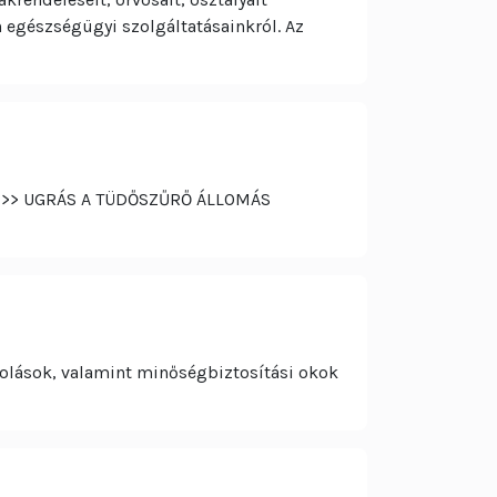
 egészségügyi szolgáltatásainkról. Az
IK. >> UGRÁS A TÜDŐSZŰRŐ ÁLLOMÁS
olások, valamint minőségbiztosítási okok