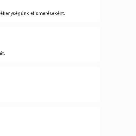
tevékenységünk elismeréseként.
ét.