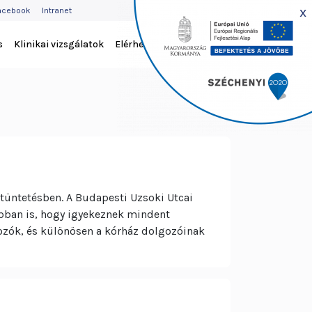
EJLÉC
x
acebook
Intranet
ENÜ
s
Klinikai vizsgálatok
Elérhetőség
tüntetésben. A Budapesti Uzsoki Utcai
bban is, hogy igyekeznek mindent
zók, és különösen a kórház dolgozóinak