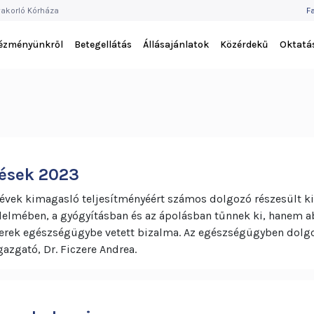
F
akorló Kórháza
F
M
tézményünkről
Betegellátás
Állásajánlatok
Közérdekű
Oktatá
ések 2023
vek kimagasló teljesítményéért számos dolgozó részesült ki
elmében, a gyógyításban és az ápolásban tűnnek ki, hanem a
erek egészségügybe vetett bizalma. Az egészségügyben dolgo
azgató, Dr. Ficzere Andrea.