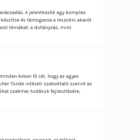
anácsadás. A jelentkezők egy komplex
lkészítse és támogassa a leszokni akarót
tkező témákat: a dohányzás, mint
minden évben fő cél, hogy az egyes
er Tünde intézeti szakoktató szerint az
ókat szakmai tudásuk fejlesztésére,
krendeléseit, orvosait, osztályait