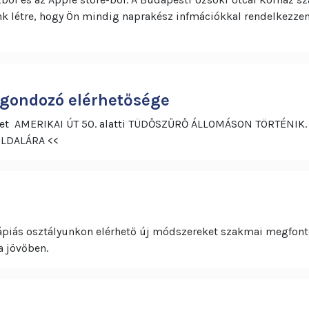
k létre, hogy Ön mindig naprakész infmációkkal rendelkezzen
őgondozó elérhetősége
erület AMERIKAI ÚT 50. alatti TÜDŐSZŰRŐ ÁLLOMÁSON TÖRTÉN
 OLDALÁRA <<
rápiás osztályunkon elérhető új módszereket szakmai megfont
a jövőben.