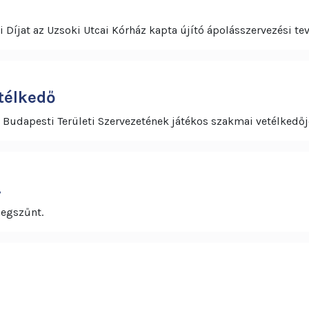
i Díjat az Uzsoki Utcai Kórház kapta újító ápolásszervezési 
télkedő
Budapesti Területi Szervezetének játékos szakmai vetélkedőj
!
megszűnt.