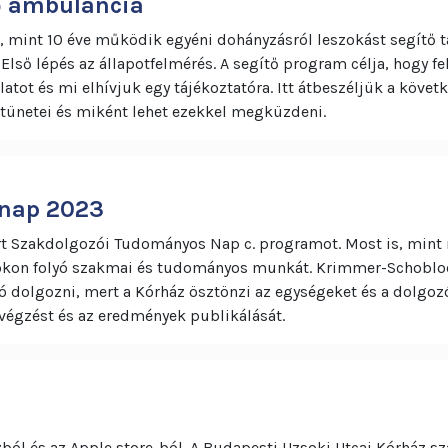
ő ambulancia
 mint 10 éve működik egyéni dohányzásról leszokást segítő t
Első lépés az állapotfelmérés. A segítő program célja, hogy fe
olatot és mi elhívjuk egy tájékoztatóra. Itt átbeszéljük a köve
tünetei és miként lehet ezekkel megküzdeni.
 nap 2023
rt Szakdolgozói Tudományos Nap c. programot. Most is, mint 
okon folyó szakmai és tudományos munkát. Krimmer-Schobloch
ó dolgozni, mert a Kórház ösztönzi az egységeket és a dolgoz
égzést és az eredmények publikálását.
ból és az Apple store-ból. A Budapesti Uzsoki Utcai Kórház sza