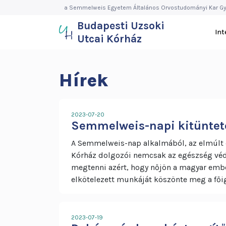
Budapesti
Ugrás
a Semmelweis Egyetem Általános Orvostudományi Kar Gy
a
Budapesti Uzsoki
Uzsoki
tartalomra
In
Utcai Kórház
Utcai
Kórház
Hírek
2023-07-20
Semmelweis-napi kitüntet
A Semmelweis-nap alkalmából, az elmúlt é
Kórház dolgozói nemcsak az egészség véd
megtenni azért, hogy nőjön a magyar emb
elkötelezett munkáját köszönte meg a főig
2023-07-19