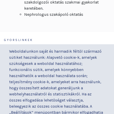
szakdolgozói oktatás szakmai gyakorlat
keretében.
Nephrologus szakápoló oktatás
GYORSLINKEK
Járóbeteg-ellátás
Galéria
Weboldalunkon saját és harmadik féltől származó
Orvosaink
Gyermekmegőrző
sütiket használunk: Alapvető cookie-k, amelyek
Osztályaink
Házirend
szükségesek a weboldal használatához;
Kapcsolat
Hírek
funkcionális sütik, amelyek könnyebben
Akadálymentesítési
Parkolás
használhatók a weboldal használata során;
nyilatkozat
teljesítmény cookie-k, amelyeket arra használunk,
Térítéses ellátás
hogy összesített adatokat generáljunk a
Alapítványaink
Videógaléria
webhelyhasználatról és statisztikákról. Ha az
Betegjogi képviselő
Visszajelzések
összes elfogadása lehetőséget választja,
Címek és telefonszámok
Várólista
beleegyezik az összes cookie használatába. A
Diagnosztika
Közérdekű adatok
„Beállítások” menüpontban bármikor elfogadhatja