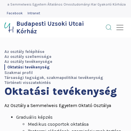
Budapesti
Ugrás
a Semmelweis Egyetem Általános Orvostudományi Kar Gyakorló Kórháza
a
FEJLÉC
Facebook
Intranet
Uzsoki
MENÜ
tartalomra
Budapesti Uzsoki Utcai
Utcai
Kórház
Kórház
OSZTÁLYOK
Az osztály felépítése
OLDALMENÜ
Az osztály szellemisége
Az osztály tevékenysége
Oktatási tevékenység
Szakmai profil
Társasági tagságok, szakmapolitikai tevékenység
Történeti visszatekintés
Oktatási tevékenység
Az Osztály a Semmelweis Egyetem Oktató Osztálya
Graduális képzés
Medikus csoportok oktatása