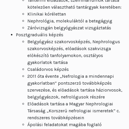
Tantermi előadások, szemináriumok tartása
kötelezően választható tantárgyak keretében:
Klinikai kórélettan
Nephrológia, molekuláktól a betegágyig
Záróvizsgán belgyógyászat vizsgáztatás
Posztgraduális képzés
Belgyógyász szakorvosképzés, Nephrologus
szakorvosképzés, előadások szakvizsga
előkészítő tanfolyamokon, osztályos
gyakorlatok tartása
Családorvos képzés
2011 óta évente „Nefrologia a mindennapi
gyakorlatban” pontszerző továbbképzés
szervezése, és előadások tartása háziorvosok,
belgyógyászok, nefrológusok részére
Előadások tartása a Magyar Nephrologiai
Társaság „Korszerű nefrologiai ismeretek” c.
rendszeres továbképzésein
Ápolási feladatokat magába foglaló