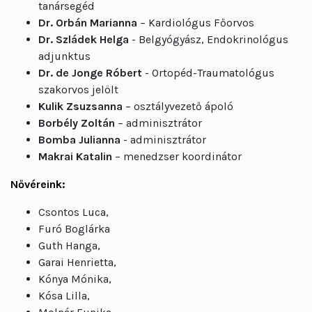
tanársegéd
Dr. Orbán Marianna
– Kardiológus Főorvos
Dr. Szládek Helga
- Belgyógyász, Endokrinológus
adjunktus
Dr. de Jonge Róbert
- Ortopéd-Traumatológus
szakorvos jelölt
Kulik Zsuzsanna
– osztályvezető ápoló
Borbély Zoltán
– adminisztrátor
Bomba Julianna
- adminisztrátor
Makrai Katalin
– menedzser koordinátor
Nővéreink:
Csontos Luca,
Furó Boglárka
Guth Hanga,
Garai Henrietta,
Kónya Mónika,
Kósa Lilla,