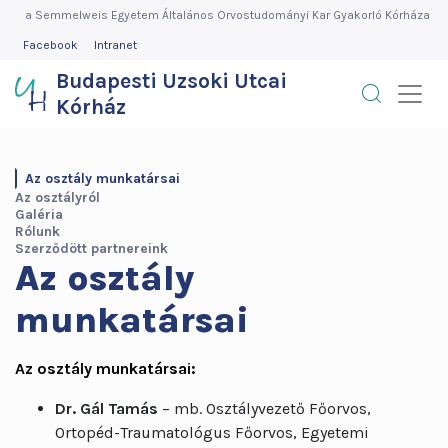
Budapesti
Ugrás
a Semmelweis Egyetem Általános Orvostudományi Kar Gyakorló Kórháza
a
FEJLÉC
Facebook
Intranet
Uzsoki
MENÜ
tartalomra
Budapesti Uzsoki Utcai
Utcai
Kórház
Kórház
OSZTÁLYOK
Az osztály munkatársai
OLDALMENÜ
Az osztályról
Galéria
Rólunk
Szerződött partnereink
Az osztály
munkatársai
Az osztály munkatársai:
Dr. Gál Tamás
– mb. Osztályvezető Főorvos,
Ortopéd-Traumatológus Főorvos, Egyetemi