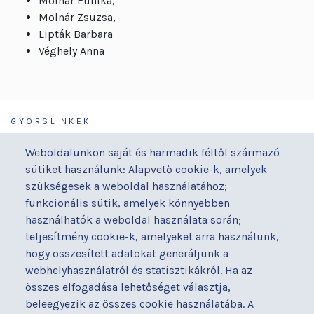
Molnár Eunika,
Molnár Zsuzsa,
Lipták Barbara
Véghely Anna
GYORSLINKEK
Járóbeteg-ellátás
Galéria
Weboldalunkon saját és harmadik féltől származó
Orvosaink
Gyermekmegőrző
sütiket használunk: Alapvető cookie-k, amelyek
Osztályaink
Házirend
szükségesek a weboldal használatához;
Kapcsolat
Hírek
funkcionális sütik, amelyek könnyebben
Akadálymentesítési
Parkolás
használhatók a weboldal használata során;
nyilatkozat
teljesítmény cookie-k, amelyeket arra használunk,
Térítéses ellátás
hogy összesített adatokat generáljunk a
Alapítványaink
Videógaléria
webhelyhasználatról és statisztikákról. Ha az
Betegjogi képviselő
Visszajelzések
összes elfogadása lehetőséget választja,
Címek és telefonszámok
Várólista
beleegyezik az összes cookie használatába. A
Diagnosztika