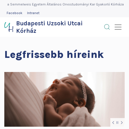
Budapesti
Skip
Skip
Skip
Skip
Skip
Skip
Skip
a Semmelweis Egyetem Általános Orvostudományi Kar Gyakorló Kórháza
to
to
to
to
to
to
to
FEJLÉC
Facebook
Intranet
Uzsoki
MENÜ
slider
search
more
news
media
contact
quicklinks
Budapesti Uzsoki Utcai
block
block
informations
block
block
block
Utcai
Kórház
menu
block
Kórház
DIAVETÍTÉS
Legfrissebb híreink