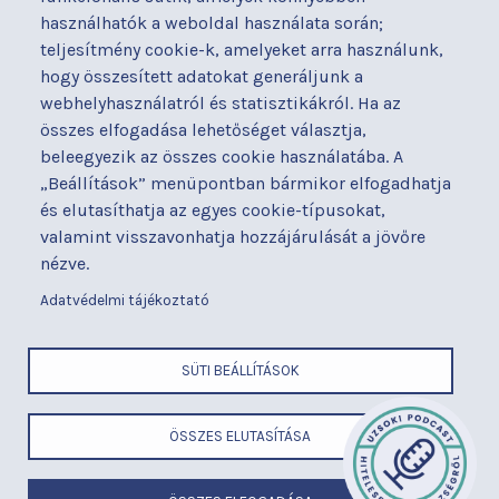
Kapcsolat
Hírek
használhatók a weboldal használata során;
Akadálymentesítési
Parkolás
teljesítmény cookie-k, amelyeket arra használunk,
nyilatkozat
hogy összesített adatokat generáljunk a
Térítéses ellátás
webhelyhasználatról és statisztikákról. Ha az
Alapítványaink
Videógaléria
összes elfogadása lehetőséget választja,
Betegjogi képviselő
Visszajelzések
beleegyezik az összes cookie használatába. A
Címek és telefonszámok
Várólista
„Beállítások” menüpontban bármikor elfogadhatja
Diagnosztika
Közérdekű adatok
és elutasíthatja az egyes cookie-típusokat,
Események
valamint visszavonhatja hozzájárulását a jövőre
nézve.
BUDAPESTI UZSOKI UTCAI KÓRHÁZ
a Semmelweis Egyetem Általános Orvostudományi Kar Gyakorló
Adatvédelmi tájékoztató
Kórháza
x
SÜTI BEÁLLÍTÁSOK
ÖSSZES ELUTASÍTÁSA
LÁBLÉC
Cím
ELEMEK
Telefonszám
MENÜ
E-mail