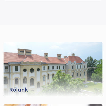
TOVÁBBI
INFORMÁCIÓK
MENÜ
Rólunk
A rendszerváltás szakmapolitikai változásai és
követelményei kórházunkban is új helyzetet