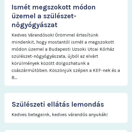
Ismét megszokott módon
üzemel a szülészet-
nőgyógyászat
Kedves Várandósok! Örömmel értesítünk
mindenkit, hogy mostantól ismét a megszokott
módon üzemel a Budapesti Uzsoki Utcai Kórház
szülészet-nőgyógyászata, újból az elvárt
körülmények között dolgozhatunk a
császárműtőben. Köszönjük szépen a KEF-nek és a
B…
Szülészeti ellátás lemondás
Kedves betegeink, kedves várandós anyukák!