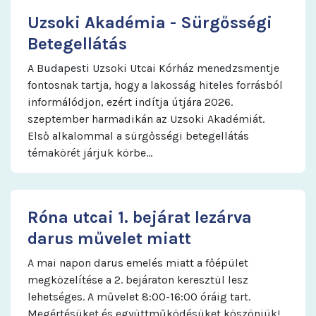
Uzsoki Akadémia - Sürgősségi
Betegellátás
A Budapesti Uzsoki Utcai Kórház menedzsmentje
fontosnak tartja, hogy a lakosság hiteles forrásból
informálódjon, ezért indítja útjára 2026.
szeptember harmadikán az Uzsoki Akadémiát.
Első alkalommal a sürgősségi betegellátás
témakörét járjuk körbe…
Róna utcai 1. bejárat lezárva
darus művelet miatt
A mai napon darus emelés miatt a főépület
megközelítése a 2. bejáraton keresztül lesz
lehetséges. A művelet 8:00-16:00 óráig tart.
Megértésüket és együttműködésüket köszönjük!