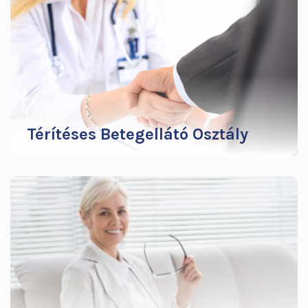
teremtettek. 1990-ben Dr. Szegedy László
ideggyógyász főorvost választották igazgatónak…
További infók
Térítéses Betegellátó Osztály
Minden helyzetben szeretjuk meghallani a pozitív
hangokat, keressük az előremutató gondolatokat,
értékeljük a befektetett munkát, energiát,
kreativitást, tenni akarást, hitet és eltökéltséget.
Ennek mentén született meg a Térítéses
Betegellátó Osztály.
További infók