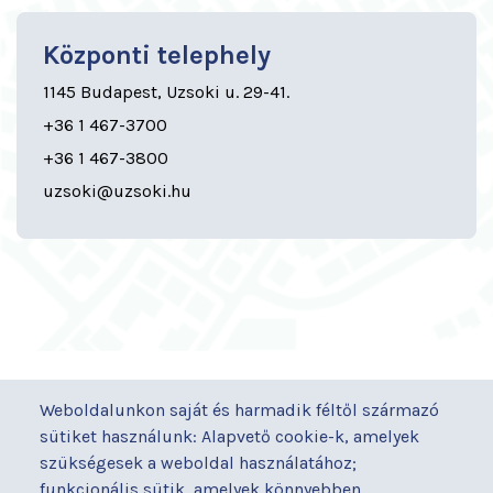
Központi telephely
1145 Budapest, Uzsoki u. 29-41.
+36 1 467-3700
+36 1 467-3800
uzsoki@uzsoki.hu
GYORSLINKEK
Weboldalunkon saját és harmadik féltől származó
Járóbeteg-ellátás
Galéria
sütiket használunk: Alapvető cookie-k, amelyek
Orvosaink
Gyermekmegőrző
szükségesek a weboldal használatához;
Osztályaink
Házirend
funkcionális sütik, amelyek könnyebben