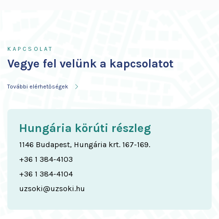
KAPCSOLAT
KAPCSOLAT
Vegye fel velünk a kapcsolatot
További elérhetőségek
Hungária körúti részleg
1146 Budapest, Hungária krt. 167-169.
+36 1 384-4103
+36 1 384-4104
uzsoki@uzsoki.hu