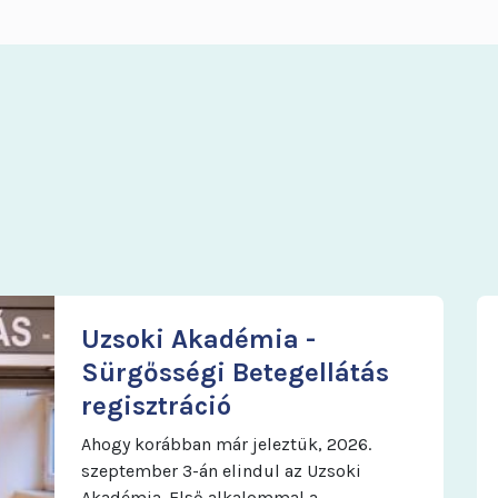
További infók
Uzsoki Akadémia -
Sürgősségi Betegellátás
regisztráció
Ahogy korábban már jeleztük, 2026.
szeptember 3-án elindul az Uzsoki
Akadémia. Első alkalommal a