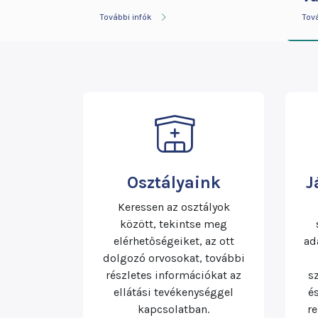
További infók
Tov
Osztályaink
J
Keressen az osztályok
között, tekintse meg
elérhetőségeiket, az ott
ad
dolgozó orvosokat, további
részletes információkat az
s
ellátási tevékenységgel
é
kapcsolatban.
r