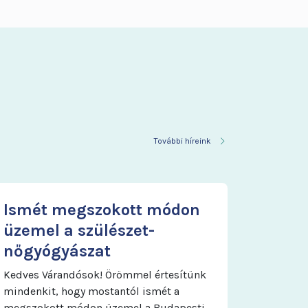
További híreink
Ismét megszokott módon
üzemel a szülészet-
nőgyógyászat
Kedves Várandósok! Örömmel értesítünk
mindenkit, hogy mostantól ismét a
megszokott módon üzemel a Budapesti