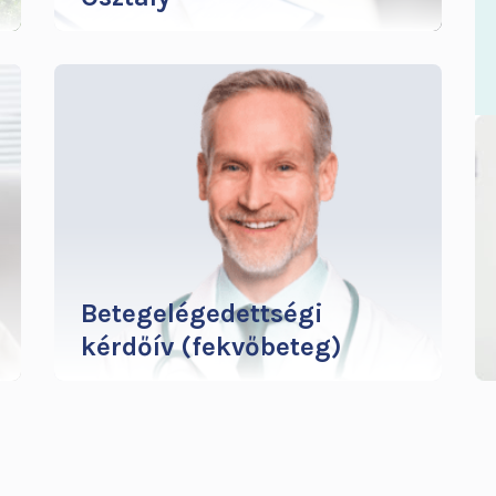
Minden helyzetben szeretjuk meghallani
a pozitív hangokat, keressük az
előremutató gondolatokat, értékeljük a
befektetett munkát, energiát,
kreativitást, tenni akarást, hitet és
eltökéltséget. Ennek mentén született
meg a Térítéses Betegellátó Osztály.
További infók
Betegelégedettségi
kérdőív (fekvőbeteg)
Kérjük segítse az ellátás javítására,
munkánkkal való megelégedettségének
növelésére irányuló törekvéseinket a
magasabb szintű ellátás biztosítása
érdekében.