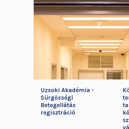
Uzsoki Akadémia -
K
Sürgősségi
te
Betegellátás
ta
regisztráció
k
sz
vá