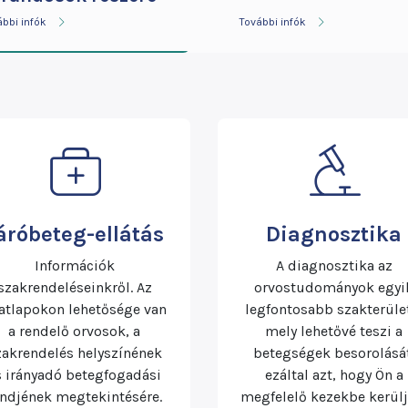
ábbi infók
További infók
áróbeteg-ellátás
Diagnosztika
Információk
A diagnosztika az
szakrendeléseinkről. Az
orvostudományok egyi
atlapokon lehetősége van
legfontosabb szakterüle
a rendelő orvosok, a
mely lehetővé teszi a
zakrendelés helyszínének
betegségek besorolását
s irányadó betegfogadási
ezáltal azt, hogy Ön a
endjének megtekintésére.
megfelelő kezekbe kerülj