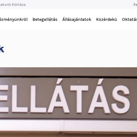
F
akorló Kórháza
F
M
tézményünkről
Betegellátás
Állásajánlatok
Közérdekű
Oktatá
k