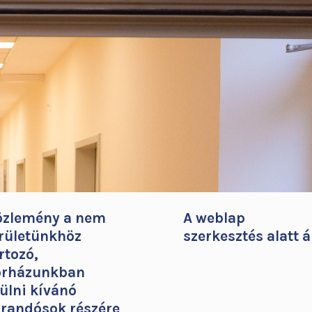
özlemény a nem
A weblap
rületünkhöz
szerkesztés alatt á
rtozó,
órházunkban
ülni kívánó
randósok részére