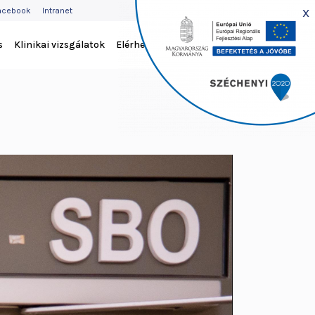
EJLÉC
x
acebook
Intranet
ENÜ
s
Klinikai vizsgálatok
Elérhetőség