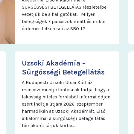
SÜRGŐSSÉGI BETEGELLÁTÁS részleteibe
vezetjük be a hallgatókat. Milyen
betegségek / panaszok miatt és mikor
érdemes felkeresni az SBO-t?
Uzsoki Akadémia -
Sürgősségi Betegellátás
A Budapesti Uzsoki Utcai Kórház
menedzsmentje fontosnak tartja, hogy a
lakosság hiteles forrásból informálódjon,
ezért indítja útjára 2026. szeptember
harmadikán az Uzsoki Akadémiát. Első
alkalommal a sürgősségi betegellátás
témakörét járjuk körbe…