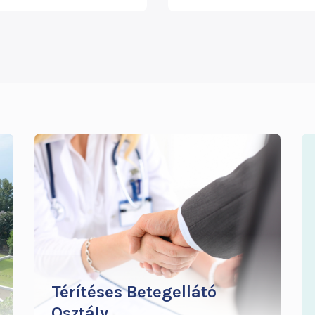
Térítéses Betegellátó
Osztály