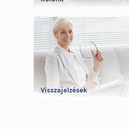
A rendszerváltás szakmapolitikai
változásai és követelményei
kórházunkban is új helyzetet teremtettek.
1990-ben Dr. Szegedy László
ideggyógyász főorvost választották
igazgatónak…
További infók
Visszajelzések
Kollégáink számára mindig örömet
jelentenek a visszajelzések.
További infók