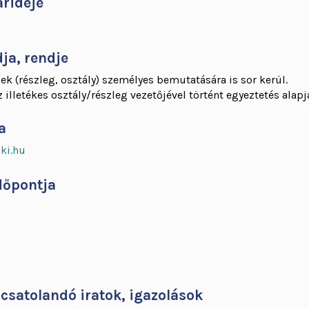
árideje
ja, rendje
k (részleg, osztály) személyes bemutatására is sor kerül.
 illetékes osztály/részleg vezetőjével történt egyeztetés alapj
a
ki.hu
dőpontja
z csatolandó iratok, igazolások