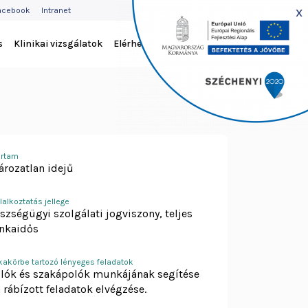
EJLÉC
x
acebook
Intranet
ENÜ
s
Klinikai vizsgálatok
Elérhetőség
artam
ározatlan idejű
lalkoztatás jellege
szségügyi szolgálati jogviszony, teljes
nkaidős
akörbe tartozó lényeges feladatok
lók és szakápolók munkájának segítése
a rábízott feladatok elvégzése.