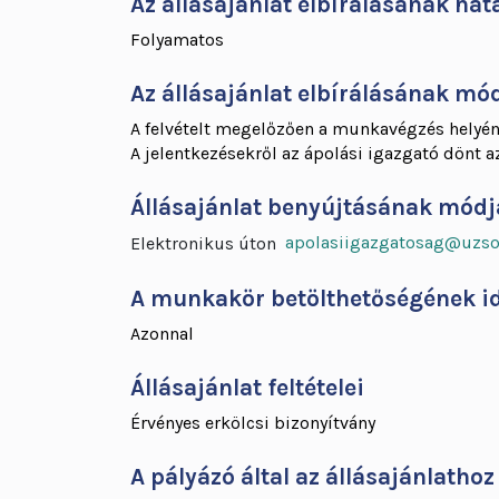
Az állásajánlat elbírálásának hat
Folyamatos
Az állásajánlat elbírálásának mód
A felvételt megelőzően a munkavégzés helyéne
A jelentkezésekről az ápolási igazgató dönt az
Állásajánlat benyújtásának módj
apolasiigazgatosag@uzso
Elektronikus úton
A munkakör betölthetőségének i
Azonnal
Állásajánlat feltételei
Érvényes erkölcsi bizonyítvány
A pályázó által az állásajánlatho