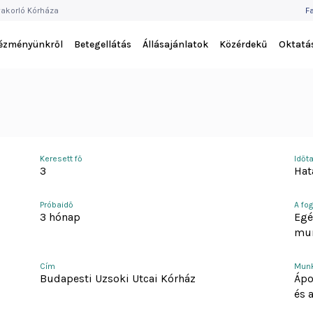
F
akorló Kórháza
F
M
tézményünkről
Betegellátás
Állásajánlatok
Közérdekű
Oktatá
Keresett fő
Időt
3
Hat
Próbaidő
A fog
3 hónap
Egé
mu
Cím
Munk
Budapesti Uzsoki Utcai Kórház
Ápo
és 