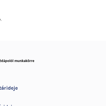
.
egédápolói munkakörre
tárideje