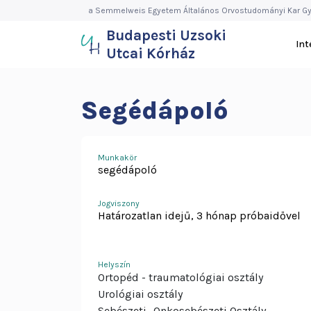
Budapesti
Ugrás
a Semmelweis Egyetem Általános Orvostudományi Kar Gy
a
Budapesti Uzsoki
Uzsoki
tartalomra
In
Utcai Kórház
Utcai
Kórház
Segédápoló
Munkakör
segédápoló
Jogviszony
Határozatlan idejű, 3 hónap próbaidővel
Helyszín
Ortopéd - traumatológiai osztály
Urológiai osztály
Sebészeti- Onkosebészeti Osztály