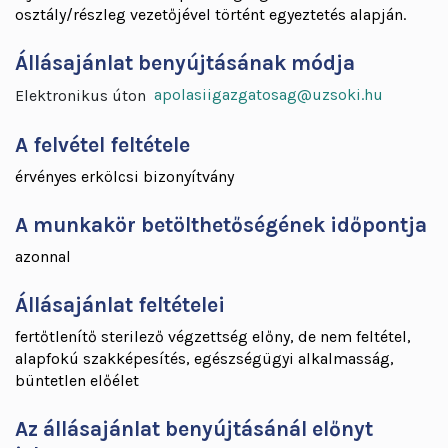
osztály/részleg vezetőjével történt egyeztetés alapján.
Állásajánlat benyújtásának módja
apolasiigazgatosag@uzsoki.hu
Elektronikus úton
A felvétel feltétele
érvényes erkölcsi bizonyítvány
A munkakör betölthetőségének időpontja
azonnal
Állásajánlat feltételei
fertőtlenítő sterilező végzettség előny, de nem feltétel,
alapfokú szakképesítés, egészségügyi alkalmasság,
büntetlen előélet
Az állásajánlat benyújtásánál előnyt