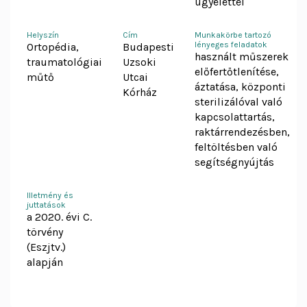
ügyelettel
Helyszín
Cím
Munkakörbe tartozó
lényeges feladatok
Ortopédia,
Budapesti
használt műszerek
traumatológiai
Uzsoki
előfertőtlenítése,
műtő
Utcai
áztatása, központi
Kórház
sterilizálóval való
kapcsolattartás,
raktárrendezésben,
feltöltésben való
segítségnyújtás
Illetmény és
juttatások
a 2020. évi C.
törvény
(Eszjtv.)
alapján