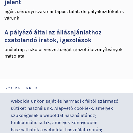
jelent
egészségügyi szakmai tapasztalat, de pályakezdőket is
várunk
A pályázó által az állásajánlathoz
csatolandó iratok, igazolások
önéletrajz, iskolai végzettséget igazoló bizonyítványok
másolata
GYORSLINKEK
Járóbeteg-ellátás
Galéria
Weboldalunkon saját és harmadik féltől származó
Orvosaink
Gyermekmegőrző
sütiket használunk: Alapvető cookie-k, amelyek
Osztályaink
Házirend
szükségesek a weboldal használatához;
Kapcsolat
Hírek
funkcionális sütik, amelyek könnyebben
Akadálymentesítési
Parkolás
használhatók a weboldal használata során;