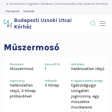
Budapesti
Ugrás
a Semmelweis Egyetem Általános Orvostudományi Kar Gyakorló Kórháza
a
FEJLÉC
Facebook
Intranet
Uzsoki
MENÜ
tartalomra
Budapesti Uzsoki Utcai
Utcai
Kórház
Kórház
Műszermosó
Munkakör
Keresett fő
Időtartam
Műszermosó
1
Határozatlan idejű
Jogviszony
Próbaidő
A foglalkoztatás jellege
Határozatlan
3 hónap
Egészségügyi
idejű, 3 hónap
szolgálati
próbaidővel
jogviszony, egy
műszakos
munkarend