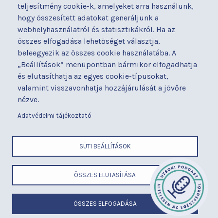
nyilatkozat
teljesítmény cookie-k, amelyeket arra használunk,
Térítéses ellátás
hogy összesített adatokat generáljunk a
Alapítványaink
Videógaléria
webhelyhasználatról és statisztikákról. Ha az
Betegjogi képviselő
Visszajelzések
összes elfogadása lehetőséget választja,
Címek és telefonszámok
Várólista
beleegyezik az összes cookie használatába. A
Diagnosztika
Közérdekű adatok
„Beállítások” menüpontban bármikor elfogadhatja
Események
és elutasíthatja az egyes cookie-típusokat,
valamint visszavonhatja hozzájárulását a jövőre
BUDAPESTI UZSOKI UTCAI KÓRHÁZ
nézve.
a Semmelweis Egyetem Általános Orvostudományi Kar Gyakorló
Kórháza
Adatvédelmi tájékoztató
x
SÜTI BEÁLLÍTÁSOK
LÁBLÉC
Cím
ÖSSZES ELUTASÍTÁSA
ELEMEK
Telefonszám
MENÜ
E-mail
Felhasználási feltételek
ÖSSZES ELFOGADÁSA
Adatvédelem