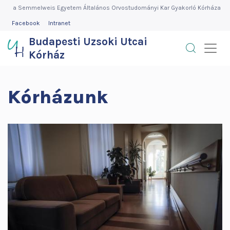
Budapesti
Ugrás
a Semmelweis Egyetem Általános Orvostudományi Kar Gyakorló Kórháza
a
FEJLÉC
Facebook
Intranet
Uzsoki
MENÜ
tartalomra
Budapesti Uzsoki Utcai
Utcai
Kórház
Kórház
Kórházunk