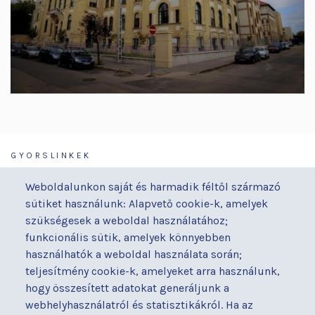
GYORSLINKEK
Járóbeteg-ellátás
Galéria
Weboldalunkon saját és harmadik féltől származó
Orvosaink
Gyermekmegőrző
sütiket használunk: Alapvető cookie-k, amelyek
Osztályaink
Házirend
szükségesek a weboldal használatához;
Kapcsolat
Hírek
funkcionális sütik, amelyek könnyebben
Akadálymentesítési
Parkolás
használhatók a weboldal használata során;
nyilatkozat
teljesítmény cookie-k, amelyeket arra használunk,
Térítéses ellátás
hogy összesített adatokat generáljunk a
Alapítványaink
Videógaléria
webhelyhasználatról és statisztikákról. Ha az
Betegjogi képviselő
Visszajelzések