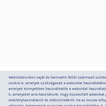
BUDAPESTI UZSOKI UTCAI KÓRH
Weboldalunkon saját és harmadik féltől származó sütike
a Semmelweis Egyetem Általános Orvostudomán
cookie-k, amelyek szükségesek a weboldal használatához
Kar Gyakorló Kórháza
amelyek könnyebben használhatók a weboldal használata 
k, amelyeket arra használunk, hogy összesített adatokat
webhelyhasználatról és statisztikákról. Ha az összes elf
választja, beleegyezik az összes cookie használatába. A