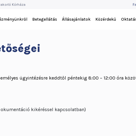
F
akorló Kórháza
F
M
tézményünkről
Betegellátás
Állásajánlatok
Közérdekű
Oktatá
etőségei
zemélyes ügyintézésre keddtől péntekig 8:00 – 12:00 óra közöt
(dokumentáció kikéréssel kapcsolatban)