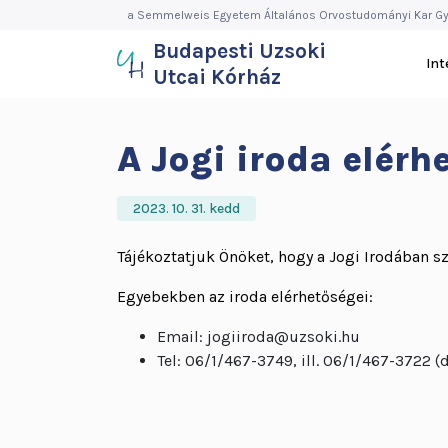
Budapesti
Ugrás
a Semmelweis Egyetem Általános Orvostudományi Kar Gy
a
Budapesti Uzsoki
Uzsoki
tartalomra
In
Utcai Kórház
Utcai
Kórház
A Jogi iroda elérh
2023. 10. 31. kedd
Tájékoztatjuk Önöket, hogy a Jogi Irodában s
Egyebekben az iroda elérhetőségei:
Email: jogiiroda@uzsoki.hu
Tel: 06/1/467-3749, ill. 06/1/467-3722 