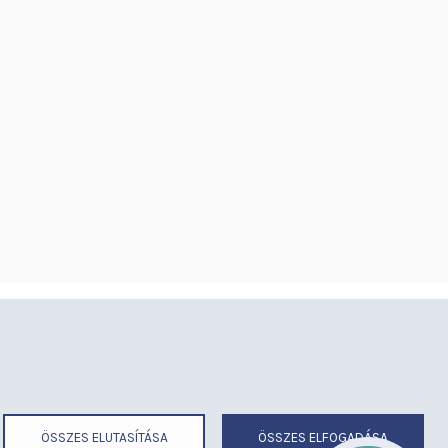
éria
Térítéses ellátás
ermekmegőrző
Videógaléria
irend
Visszajelzések
ek
Várólista
ÖSSZES ELUTASÍTÁSA
ÖSSZES ELFOGADÁSA