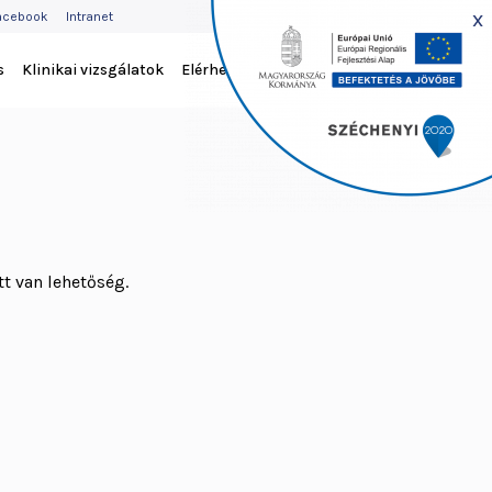
EJLÉC
x
acebook
Intranet
ENÜ
s
Klinikai vizsgálatok
Elérhetőség
t van lehetőség.