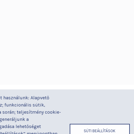
GYORSLINKEK
ÁZ
t használunk: Alapvető
Járóbeteg-ellátás
Alapítványaink
Gal
yi
; funkcionális sütik,
Orvosaink
Betegjogi képviselő
Gy
során; teljesítmény cookie-
Osztályaink
Címek és
Ház
 generáljunk a
telefonszámok
ogadása lehetőséget
Kapcsolat
Hír
SÜTI BEÁLLÍTÁSOK
 „Beállítások” menüpontban