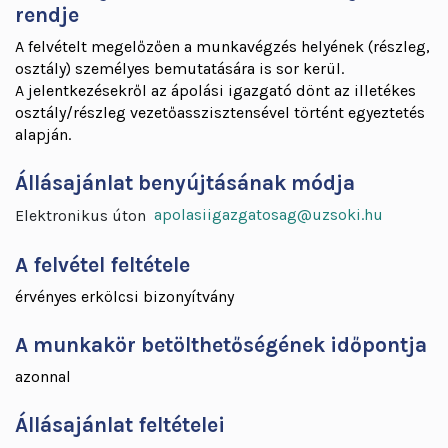
rendje
A felvételt megelőzően a munkavégzés helyének (részleg,
osztály) személyes bemutatására is sor kerül.
A jelentkezésekről az ápolási igazgató dönt az illetékes
osztály/részleg vezetőasszisztensével történt egyeztetés
alapján.
Állásajánlat benyújtásának módja
apolasiigazgatosag@uzsoki.hu
Elektronikus úton
A felvétel feltétele
érvényes erkölcsi bizonyítvány
A munkakör betölthetőségének időpontja
azonnal
Állásajánlat feltételei