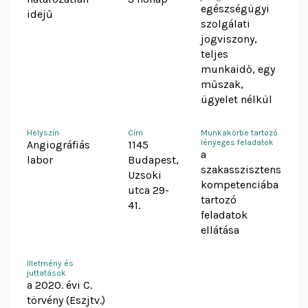
egészségügyi
idejű
szolgálati
jogviszony,
teljes
munkaidő, egy
műszak,
ügyelet nélkül
Helyszín
Cím
Munkakörbe tartozó
lényeges feladatok
Angiográfiás
1145
a
labor
Budapest,
szakasszisztens
Uzsoki
kompetenciába
utca 29-
tartozó
41.
feladatok
ellátása
Illetmény és
juttatások
a 2020. évi C.
törvény (Eszjtv.)