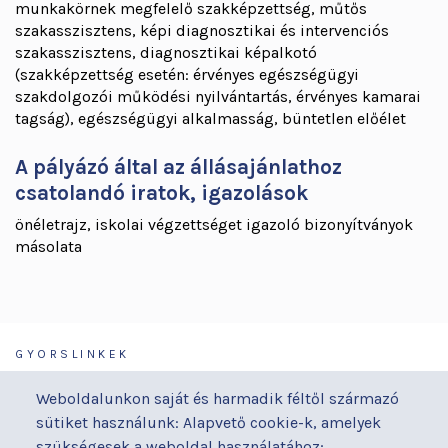
munkakörnek megfelelő szakképzettség, műtős
szakasszisztens, képi diagnosztikai és intervenciós
szakasszisztens, diagnosztikai képalkotó
(szakképzettség esetén: érvényes egészségügyi
szakdolgozói működési nyilvántartás, érvényes kamarai
tagság), egészségügyi alkalmasság, büntetlen előélet
A pályázó által az állásajánlathoz
csatolandó iratok, igazolások
önéletrajz, iskolai végzettséget igazoló bizonyítványok
másolata
GYORSLINKEK
Járóbeteg-ellátás
Galéria
Weboldalunkon saját és harmadik féltől származó
Orvosaink
Gyermekmegőrző
sütiket használunk: Alapvető cookie-k, amelyek
Osztályaink
Házirend
szükségesek a weboldal használatához;