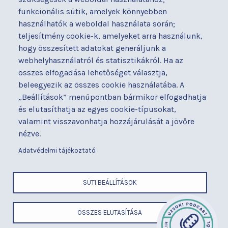
Kapcsolat
Hírek
funkcionális sütik, amelyek könnyebben
Akadálymentesítési
Parkolás
használhatók a weboldal használata során;
nyilatkozat
teljesítmény cookie-k, amelyeket arra használunk,
Térítéses ellátás
hogy összesített adatokat generáljunk a
Alapítványaink
Videógaléria
webhelyhasználatról és statisztikákról. Ha az
Betegjogi képviselő
Visszajelzések
összes elfogadása lehetőséget választja,
Címek és telefonszámok
Várólista
beleegyezik az összes cookie használatába. A
Diagnosztika
Közérdekű adatok
„Beállítások” menüpontban bármikor elfogadhatja
Események
és elutasíthatja az egyes cookie-típusokat,
valamint visszavonhatja hozzájárulását a jövőre
BUDAPESTI UZSOKI UTCAI KÓRHÁZ
nézve.
a Semmelweis Egyetem Általános Orvostudományi Kar Gyakorló
Kórháza
Adatvédelmi tájékoztató
x
SÜTI BEÁLLÍTÁSOK
LÁBLÉC
Cím
ÖSSZES ELUTASÍTÁSA
ELEMEK
Telefonszám
MENÜ
E-mail