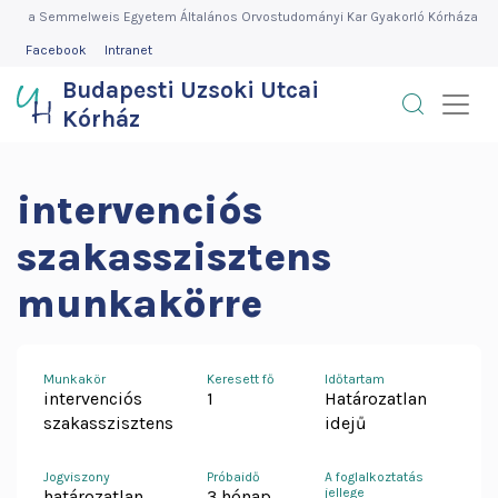
Budapesti
Ugrás
a Semmelweis Egyetem Általános Orvostudományi Kar Gyakorló Kórháza
a
FEJLÉC
Facebook
Intranet
Uzsoki
MENÜ
tartalomra
Budapesti Uzsoki Utcai
Utcai
Kórház
Kórház
intervenciós
szakasszisztens
munkakörre
Munkakör
Keresett fő
Időtartam
intervenciós
1
Határozatlan
szakasszisztens
idejű
Jogviszony
Próbaidő
A foglalkoztatás
jellege
határozatlan
3 hónap