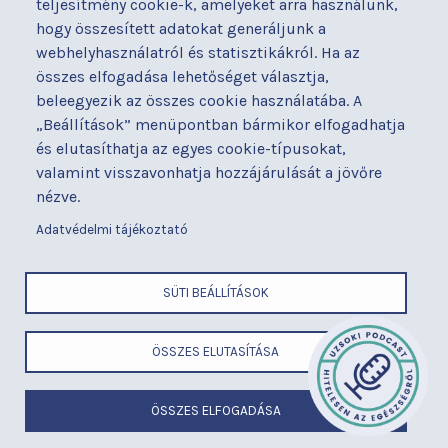
nyilatkozat
teljesítmény cookie-k, amelyeket arra használunk,
Térítéses ellátás
hogy összesített adatokat generáljunk a
Alapítványaink
Videógaléria
webhelyhasználatról és statisztikákról. Ha az
Betegjogi képviselő
Visszajelzések
összes elfogadása lehetőséget választja,
Címek és telefonszámok
Várólista
beleegyezik az összes cookie használatába. A
Diagnosztika
Közérdekű adatok
„Beállítások” menüpontban bármikor elfogadhatja
Események
és elutasíthatja az egyes cookie-típusokat,
valamint visszavonhatja hozzájárulását a jövőre
BUDAPESTI UZSOKI UTCAI KÓRHÁZ
nézve.
a Semmelweis Egyetem Általános Orvostudományi Kar Gyakorló
Kórháza
Adatvédelmi tájékoztató
x
SÜTI BEÁLLÍTÁSOK
LÁBLÉC
Cím
ÖSSZES ELUTASÍTÁSA
ELEMEK
Telefonszám
MENÜ
E-mail
Felhasználási feltételek
ÖSSZES ELFOGADÁSA
Adatvédelem