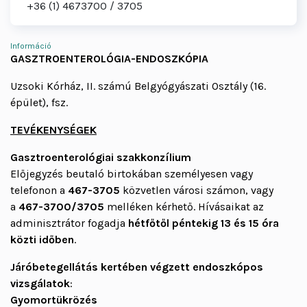
+36 (1) 4673700
3705
Információ
GASZTROENTEROLÓGIA-ENDOSZKÓPIA
Uzsoki Kórház, II. számú Belgyógyászati Osztály (16.
épület), fsz.
TEVÉKENYSÉGEK
Gasztroenterológiai szakkonzílium
Előjegyzés beutaló birtokában személyesen vagy
telefonon a
467-3705
közvetlen városi számon, vagy
a
467-3700/3705
melléken kérhető. Hívásaikat az
adminisztrátor fogadja
hétfőtől péntekig 13 és 15 óra
közti időben
.
Járóbetegellátás kertében végzett endoszkópos
vizsgálatok
:
Gyomortükrözés