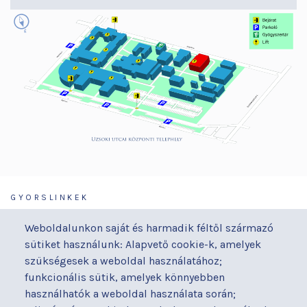
GYORSLINKEK
Járóbeteg-ellátás
Galéria
Weboldalunkon saját és harmadik féltől származó
Orvosaink
Gyermekmegőrző
sütiket használunk: Alapvető cookie-k, amelyek
Osztályaink
Házirend
szükségesek a weboldal használatához;
Kapcsolat
Hírek
funkcionális sütik, amelyek könnyebben
Akadálymentesítési
Parkolás
használhatók a weboldal használata során;