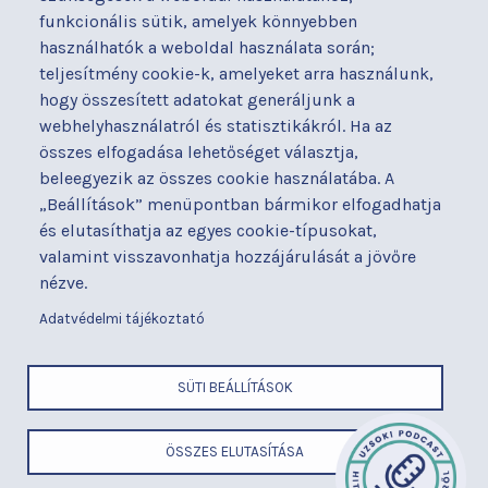
Kapcsolat
Hírek
funkcionális sütik, amelyek könnyebben
Akadálymentesítési
Parkolás
használhatók a weboldal használata során;
nyilatkozat
teljesítmény cookie-k, amelyeket arra használunk,
Térítéses ellátás
hogy összesített adatokat generáljunk a
Alapítványaink
Videógaléria
webhelyhasználatról és statisztikákról. Ha az
Betegjogi képviselő
Visszajelzések
összes elfogadása lehetőséget választja,
Címek és telefonszámok
Várólista
beleegyezik az összes cookie használatába. A
Diagnosztika
Közérdekű adatok
„Beállítások” menüpontban bármikor elfogadhatja
Események
és elutasíthatja az egyes cookie-típusokat,
valamint visszavonhatja hozzájárulását a jövőre
BUDAPESTI UZSOKI UTCAI KÓRHÁZ
nézve.
a Semmelweis Egyetem Általános Orvostudományi Kar Gyakorló
Kórháza
Adatvédelmi tájékoztató
x
SÜTI BEÁLLÍTÁSOK
LÁBLÉC
Cím
ÖSSZES ELUTASÍTÁSA
ELEMEK
Telefonszám
MENÜ
E-mail