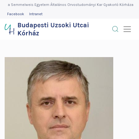
Budapesti
Ugrás
a Semmelweis Egyetem Általános Orvostudományi Kar Gyakorló Kórháza
a
FEJLÉC
Facebook
Intranet
Uzsoki
MENÜ
tartalomra
Budapesti Uzsoki Utcai
Utcai
Kórház
Kórház