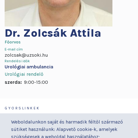
Dr.
Zolcsák Attila
Főorvos
E-mail cím
zolcsak@uzsoki.hu
Rendelési idők
Urológiai ambulancia
Urológiai rendelő
szerda:
9:00-15:00
GYORSLINKEK
Járóbeteg-ellátás
Galéria
Weboldalunkon saját és harmadik féltől származó
Orvosaink
Gyermekmegőrző
sütiket használunk: Alapvető cookie-k, amelyek
Osztályaink
Házirend
szükségesek a weboldal használatához;