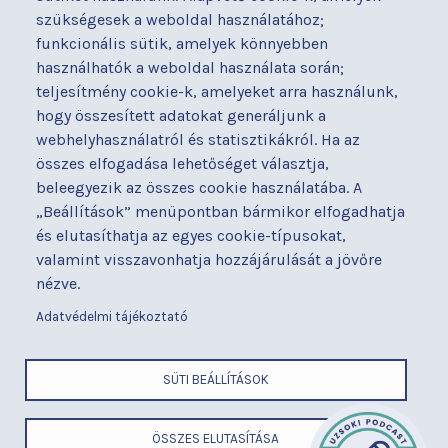
Osztályaink
Házirend
szükségesek a weboldal használatához;
Kapcsolat
Hírek
funkcionális sütik, amelyek könnyebben
Akadálymentesítési
Parkolás
használhatók a weboldal használata során;
nyilatkozat
teljesítmény cookie-k, amelyeket arra használunk,
Térítéses ellátás
hogy összesített adatokat generáljunk a
Alapítványaink
Videógaléria
webhelyhasználatról és statisztikákról. Ha az
Betegjogi képviselő
Visszajelzések
összes elfogadása lehetőséget választja,
Címek és telefonszámok
Várólista
beleegyezik az összes cookie használatába. A
Diagnosztika
Közérdekű adatok
„Beállítások” menüpontban bármikor elfogadhatja
Események
és elutasíthatja az egyes cookie-típusokat,
valamint visszavonhatja hozzájárulását a jövőre
BUDAPESTI UZSOKI UTCAI KÓRHÁZ
nézve.
a Semmelweis Egyetem Általános Orvostudományi Kar Gyakorló
Kórháza
Adatvédelmi tájékoztató
x
SÜTI BEÁLLÍTÁSOK
LÁBLÉC
Cím
ÖSSZES ELUTASÍTÁSA
ELEMEK
Telefonszám