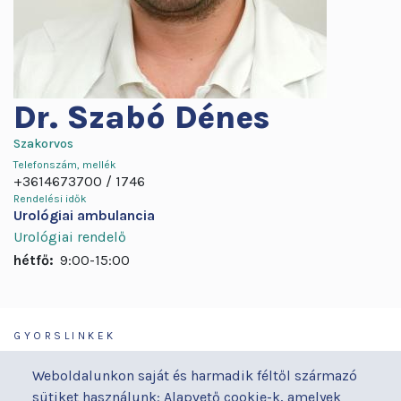
Dr.
Szabó Dénes
Szakorvos
Telefonszám, mellék
+3614673700
1746
Rendelési idők
Urológiai ambulancia
Urológiai rendelő
hétfő:
9:00-15:00
GYORSLINKEK
Járóbeteg-ellátás
Galéria
Weboldalunkon saját és harmadik féltől származó
Orvosaink
Gyermekmegőrző
sütiket használunk: Alapvető cookie-k, amelyek