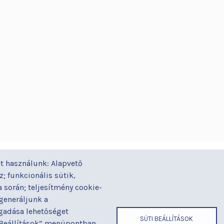
GYORSLINKEK
ÁZ
t használunk: Alapvető
Járóbeteg-ellátás
Alapítványaink
Gal
yi
; funkcionális sütik,
Orvosaink
Betegjogi képviselő
Gy
során; teljesítmény cookie-
Osztályaink
Címek és
Ház
 generáljunk a
telefonszámok
ogadása lehetőséget
Kapcsolat
Hír
SÜTI BEÁLLÍTÁSOK
 „Beállítások” menüpontban