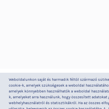
BUDAPESTI UZSOKI UTCAI KÓRH
Weboldalunkon saját és harmadik féltől származó sütike
a Semmelweis Egyetem Általános Orvostudomán
cookie-k, amelyek szükségesek a weboldal használatához
Kar Gyakorló Kórháza
amelyek könnyebben használhatók a weboldal használata 
k, amelyeket arra használunk, hogy összesített adatokat
webhelyhasználatról és statisztikákról. Ha az összes elf
választja, beleegyezik az összes cookie használatába. A