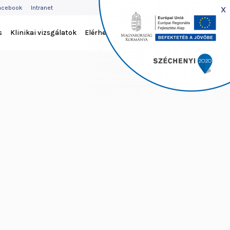
EJLÉC
x
acebook
Intranet
ENÜ
s
Klinikai vizsgálatok
Elérhetőség