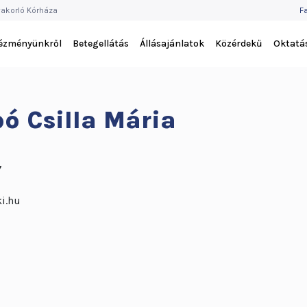
F
akorló Kórháza
F
M
tézményünkről
Betegellátás
Állásajánlatok
Közérdekű
Oktatá
ó Csilla Mária
7
i.hu