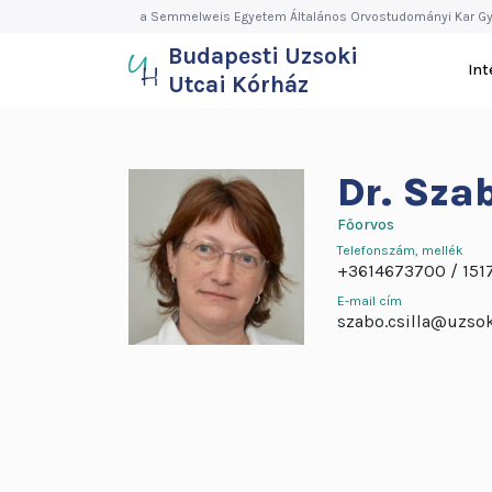
Budapesti
Ugrás
a Semmelweis Egyetem Általános Orvostudományi Kar Gy
a
Budapesti Uzsoki
Uzsoki
tartalomra
In
Utcai Kórház
Utcai
Kórház
Dr.
Szab
Főorvos
Telefonszám, mellék
+3614673700
151
E-mail cím
szabo.csilla@uzsok