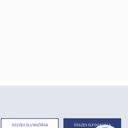
éria
Térítéses ellátás
ermekmegőrző
Videógaléria
irend
Visszajelzések
ek
Várólista
ÖSSZES ELUTASÍTÁSA
ÖSSZES ELFOGADÁSA