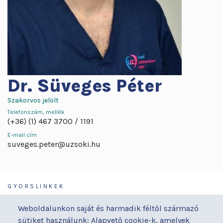
Dr.
Süveges Péter
Szakorvos jelölt
Telefonszám, mellék
(+36) (1) 467 3700
1191
E-mail cím
suveges.peter@uzsoki.hu
GYORSLINKEK
Járóbeteg-ellátás
Galéria
Weboldalunkon saját és harmadik féltől származó
Orvosaink
Gyermekmegőrző
sütiket használunk: Alapvető cookie-k, amelyek