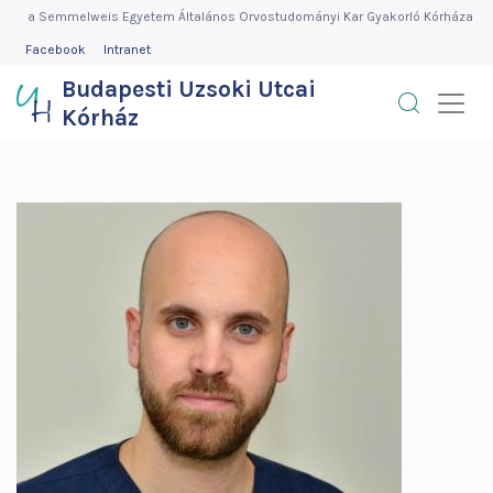
Budapesti
Ugrás
a Semmelweis Egyetem Általános Orvostudományi Kar Gyakorló Kórháza
a
FEJLÉC
Facebook
Intranet
Uzsoki
MENÜ
tartalomra
Budapesti Uzsoki Utcai
Utcai
Kórház
Kórház