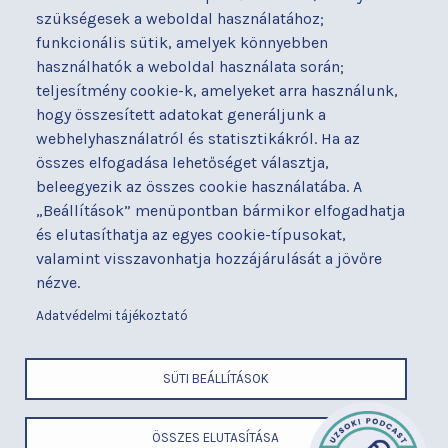
Osztályaink
Házirend
szükségesek a weboldal használatához;
Kapcsolat
Hírek
funkcionális sütik, amelyek könnyebben
Akadálymentesítési
Parkolás
használhatók a weboldal használata során;
nyilatkozat
teljesítmény cookie-k, amelyeket arra használunk,
Térítéses ellátás
hogy összesített adatokat generáljunk a
Alapítványaink
Videógaléria
webhelyhasználatról és statisztikákról. Ha az
Betegjogi képviselő
Visszajelzések
összes elfogadása lehetőséget választja,
Címek és telefonszámok
Várólista
beleegyezik az összes cookie használatába. A
Diagnosztika
Közérdekű adatok
„Beállítások” menüpontban bármikor elfogadhatja
Események
és elutasíthatja az egyes cookie-típusokat,
valamint visszavonhatja hozzájárulását a jövőre
BUDAPESTI UZSOKI UTCAI KÓRHÁZ
nézve.
a Semmelweis Egyetem Általános Orvostudományi Kar Gyakorló
Kórháza
Adatvédelmi tájékoztató
x
SÜTI BEÁLLÍTÁSOK
LÁBLÉC
Cím
ÖSSZES ELUTASÍTÁSA
ELEMEK
Telefonszám