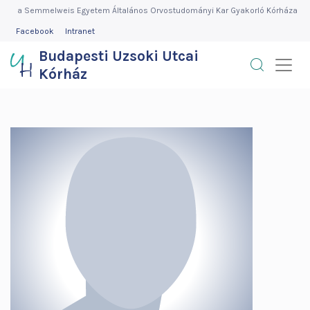
Budapesti
Ugrás
a Semmelweis Egyetem Általános Orvostudományi Kar Gyakorló Kórháza
a
FEJLÉC
Facebook
Intranet
Uzsoki
MENÜ
tartalomra
Budapesti Uzsoki Utcai
Utcai
Kórház
Kórház