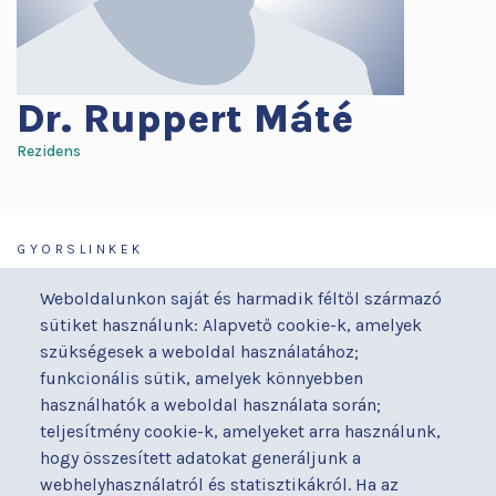
Dr.
Ruppert Máté
Rezidens
GYORSLINKEK
Járóbeteg-ellátás
Galéria
Weboldalunkon saját és harmadik féltől származó
Orvosaink
Gyermekmegőrző
sütiket használunk: Alapvető cookie-k, amelyek
Osztályaink
Házirend
szükségesek a weboldal használatához;
Kapcsolat
Hírek
funkcionális sütik, amelyek könnyebben
Akadálymentesítési
Parkolás
használhatók a weboldal használata során;
nyilatkozat
teljesítmény cookie-k, amelyeket arra használunk,
Térítéses ellátás
hogy összesített adatokat generáljunk a
Alapítványaink
Videógaléria
webhelyhasználatról és statisztikákról. Ha az
Betegjogi képviselő
Visszajelzések