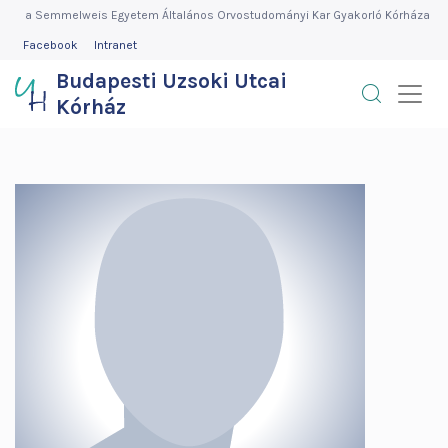
Budapesti
Ugrás
a Semmelweis Egyetem Általános Orvostudományi Kar Gyakorló Kórháza
a
FEJLÉC
Facebook
Intranet
Uzsoki
MENÜ
tartalomra
Budapesti Uzsoki Utcai
Utcai
Kórház
Kórház