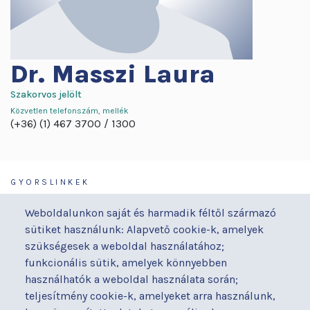
Dr.
Masszi Laura
Szakorvos jelölt
Közvetlen telefonszám, mellék
(+36) (1) 467 3700
1300
GYORSLINKEK
Járóbeteg-ellátás
Galéria
Weboldalunkon saját és harmadik féltől származó
Orvosaink
Gyermekmegőrző
sütiket használunk: Alapvető cookie-k, amelyek
Osztályaink
Házirend
szükségesek a weboldal használatához;
Kapcsolat
Hírek
funkcionális sütik, amelyek könnyebben
Akadálymentesítési
Parkolás
használhatók a weboldal használata során;
nyilatkozat
teljesítmény cookie-k, amelyeket arra használunk,
Térítéses ellátás