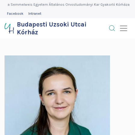
Budapesti
Ugrás
a Semmelweis Egyetem Általános Orvostudományi Kar Gyakorló Kórháza
a
FEJLÉC
Facebook
Intranet
Uzsoki
MENÜ
tartalomra
Budapesti Uzsoki Utcai
Utcai
Kórház
Kórház