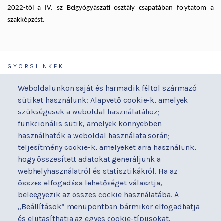
2022-től a IV. sz Belgyógyászati osztály csapatában folytatom a
szakképzést.
GYORSLINKEK
Járóbeteg-ellátás
Galéria
Weboldalunkon saját és harmadik féltől származó
Orvosaink
Gyermekmegőrző
sütiket használunk: Alapvető cookie-k, amelyek
Osztályaink
Házirend
szükségesek a weboldal használatához;
Kapcsolat
Hírek
funkcionális sütik, amelyek könnyebben
Akadálymentesítési
Parkolás
használhatók a weboldal használata során;
nyilatkozat
teljesítmény cookie-k, amelyeket arra használunk,
Térítéses ellátás
hogy összesített adatokat generáljunk a
Alapítványaink
Videógaléria
webhelyhasználatról és statisztikákról. Ha az
Betegjogi képviselő
Visszajelzések
összes elfogadása lehetőséget választja,
Címek és telefonszámok
Várólista
beleegyezik az összes cookie használatába. A
Diagnosztika
Közérdekű adatok
„Beállítások” menüpontban bármikor elfogadhatja
Események
és elutasíthatja az egyes cookie-típusokat,