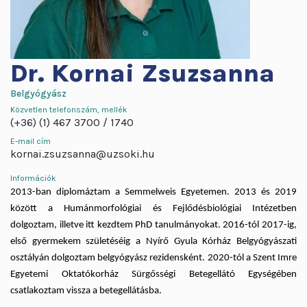
Dr.
Kornai Zsuzsanna
Belgyógyász
Közvetlen telefonszám, mellék
(+36) (1) 467 3700
1740
E-mail cím
kornai.zsuzsanna@uzsoki.hu
Információk
2013-ban diplomáztam a Semmelweis Egyetemen. 2013 és 2019
között a Humánmorfológiai és Fejlődésbiológiai Intézetben
dolgoztam, illetve itt kezdtem PhD tanulmányokat. 2016-tól 2017-ig,
első gyermekem születéséig a Nyírő Gyula Kórház Belgyógyászati
osztályán dolgoztam belgyógyász rezidensként. 2020-tól a Szent Imre
Egyetemi Oktatókorház Sürgősségi Betegellátó Egységében
csatlakoztam vissza a betegellátásba.