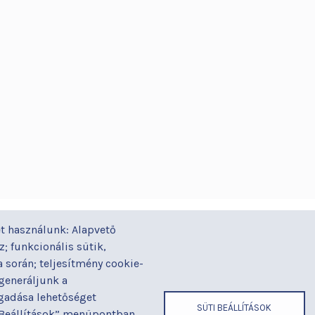
GYORSLINKEK
ÁZ
t használunk: Alapvető
Járóbeteg-ellátás
Alapítványaink
Gal
yi
; funkcionális sütik,
Orvosaink
Betegjogi képviselő
Gy
során; teljesítmény cookie-
Osztályaink
Címek és
Ház
 generáljunk a
telefonszámok
ogadása lehetőséget
Kapcsolat
Hír
SÜTI BEÁLLÍTÁSOK
 „Beállítások” menüpontban