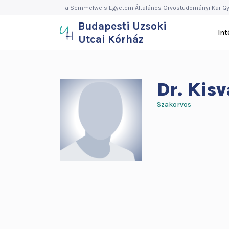
Budapesti
Ugrás
a Semmelweis Egyetem Általános Orvostudományi Kar Gy
a
Budapesti Uzsoki
Uzsoki
tartalomra
In
Utcai Kórház
Utcai
Kórház
Dr.
Kisv
Szakorvos