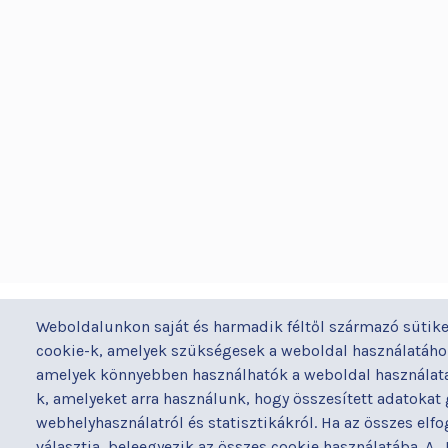
BUDAPESTI UZSOKI UTCAI KÓRH
Weboldalunkon saját és harmadik féltől származó sütike
a Semmelweis Egyetem Általános Orvostudomán
cookie-k, amelyek szükségesek a weboldal használatához
Kar Gyakorló Kórháza
amelyek könnyebben használhatók a weboldal használata 
k, amelyeket arra használunk, hogy összesített adatokat
webhelyhasználatról és statisztikákról. Ha az összes elf
választja, beleegyezik az összes cookie használatába. A