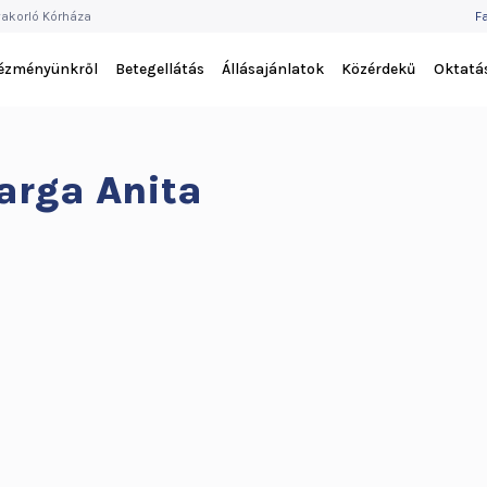
F
akorló Kórháza
F
M
tézményünkről
Betegellátás
Állásajánlatok
Közérdekű
Oktatá
arga Anita