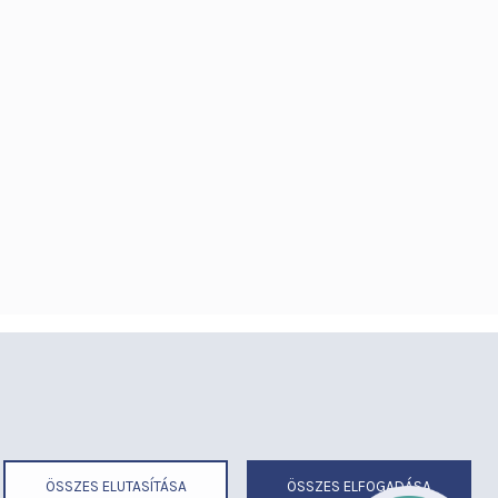
éria
Térítéses ellátás
ermekmegőrző
Videógaléria
irend
Visszajelzések
ek
Várólista
ÖSSZES ELUTASÍTÁSA
ÖSSZES ELFOGADÁSA