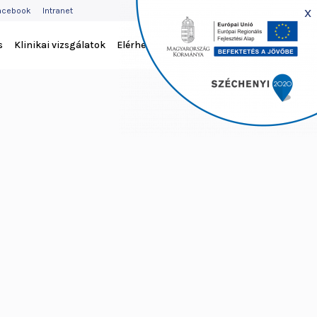
EJLÉC
x
acebook
Intranet
ENÜ
s
Klinikai vizsgálatok
Elérhetőség