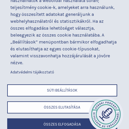
használhatók a weboldal használata során;
nyilatkozat
teljesítmény cookie-k, amelyeket arra használunk,
Térítéses ellátás
hogy összesített adatokat generáljunk a
Alapítványaink
Videógaléria
webhelyhasználatról és statisztikákról. Ha az
Betegjogi képviselő
Visszajelzések
összes elfogadása lehetőséget választja,
Címek és telefonszámok
Várólista
beleegyezik az összes cookie használatába. A
Diagnosztika
Közérdekű adatok
„Beállítások” menüpontban bármikor elfogadhatja
Események
és elutasíthatja az egyes cookie-típusokat,
valamint visszavonhatja hozzájárulását a jövőre
BUDAPESTI UZSOKI UTCAI KÓRHÁZ
nézve.
a Semmelweis Egyetem Általános Orvostudományi Kar Gyakorló
Kórháza
Adatvédelmi tájékoztató
x
SÜTI BEÁLLÍTÁSOK
LÁBLÉC
Cím
ÖSSZES ELUTASÍTÁSA
ELEMEK
Telefonszám
MENÜ
E-mail
Felhasználási feltételek
ÖSSZES ELFOGADÁSA
Adatvédelem