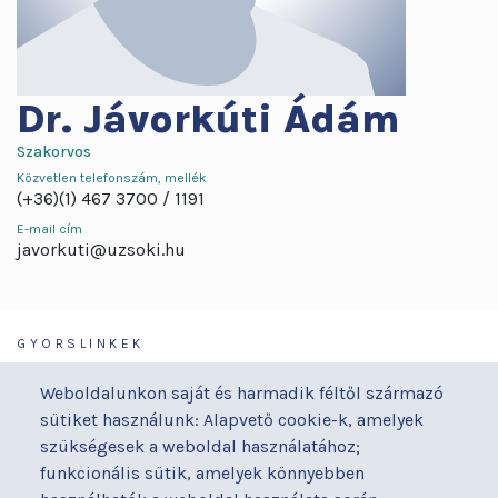
Dr.
Jávorkúti Ádám
Szakorvos
Közvetlen telefonszám, mellék
(+36)(1) 467 3700
1191
E-mail cím
javorkuti@uzsoki.hu
GYORSLINKEK
Járóbeteg-ellátás
Galéria
Weboldalunkon saját és harmadik féltől származó
Orvosaink
Gyermekmegőrző
sütiket használunk: Alapvető cookie-k, amelyek
Osztályaink
Házirend
szükségesek a weboldal használatához;
Kapcsolat
Hírek
funkcionális sütik, amelyek könnyebben
Akadálymentesítési
Parkolás