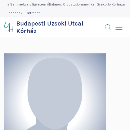
Budapesti
Ugrás
a Semmelweis Egyetem Általános Orvostudományi Kar Gyakorló Kórháza
a
FEJLÉC
Facebook
Intranet
Uzsoki
MENÜ
tartalomra
Budapesti Uzsoki Utcai
Utcai
Kórház
Kórház