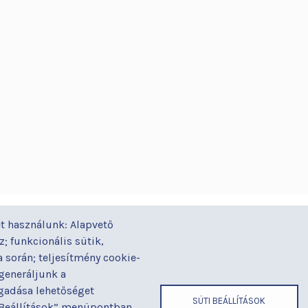
GYORSLINKEK
ÁZ
t használunk: Alapvető
Járóbeteg-ellátás
Alapítványaink
Gal
yi
; funkcionális sütik,
Orvosaink
Betegjogi képviselő
Gy
során; teljesítmény cookie-
Osztályaink
Címek és
Ház
 generáljunk a
telefonszámok
ogadása lehetőséget
Kapcsolat
Hír
SÜTI BEÁLLÍTÁSOK
 „Beállítások” menüpontban