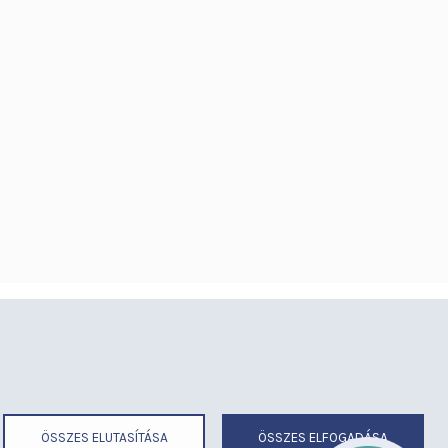
éria
Térítéses ellátás
ermekmegőrző
Videógaléria
irend
Visszajelzések
ek
Várólista
ÖSSZES ELUTASÍTÁSA
ÖSSZES ELFOGADÁSA