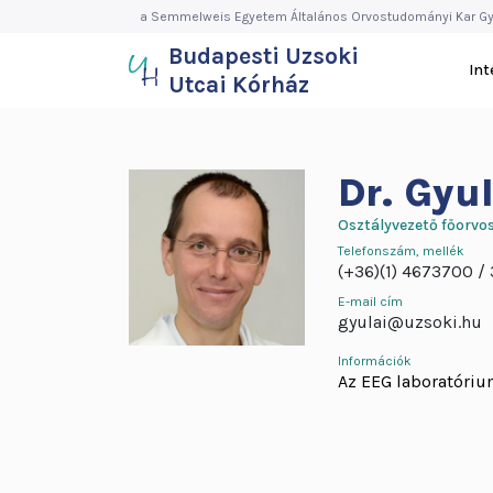
Budapesti
Ugrás
a Semmelweis Egyetem Általános Orvostudományi Kar Gy
a
Budapesti Uzsoki
Uzsoki
tartalomra
In
Utcai Kórház
Utcai
Kórház
Dr.
Gyu
Osztályvezető főorvos
Telefonszám, mellék
(+36)(1) 4673700
E-mail cím
gyulai@uzsoki.hu
Információk
Az EEG laboratóriu