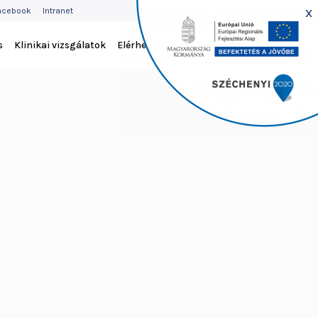
EJLÉC
x
acebook
Intranet
ENÜ
s
Klinikai vizsgálatok
Elérhetőség