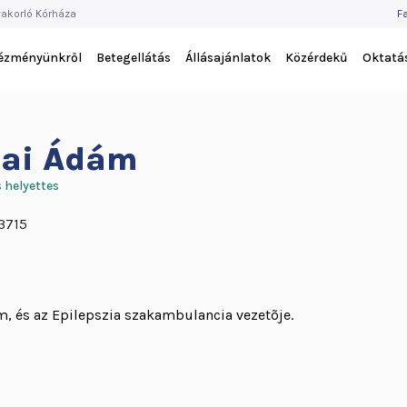
F
akorló Kórháza
F
M
tézményünkről
Betegellátás
Állásajánlatok
Közérdekű
Oktatá
lai Ádám
 helyettes
3715
m, és az Epilepszia szakambulancia vezetõje.