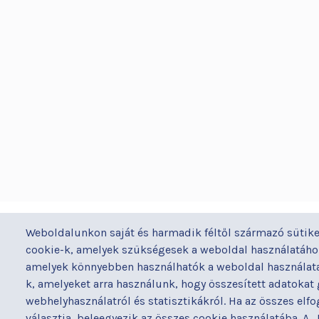
BUDAPESTI UZSOKI UTCAI KÓRH
Weboldalunkon saját és harmadik féltől származó sütike
a Semmelweis Egyetem Általános Orvostudomán
cookie-k, amelyek szükségesek a weboldal használatához
Kar Gyakorló Kórháza
amelyek könnyebben használhatók a weboldal használata 
k, amelyeket arra használunk, hogy összesített adatokat
webhelyhasználatról és statisztikákról. Ha az összes elf
választja, beleegyezik az összes cookie használatába. A