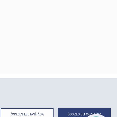
éria
Térítéses ellátás
ermekmegőrző
Videógaléria
irend
Visszajelzések
ek
Várólista
ÖSSZES ELUTASÍTÁSA
ÖSSZES ELFOGADÁSA