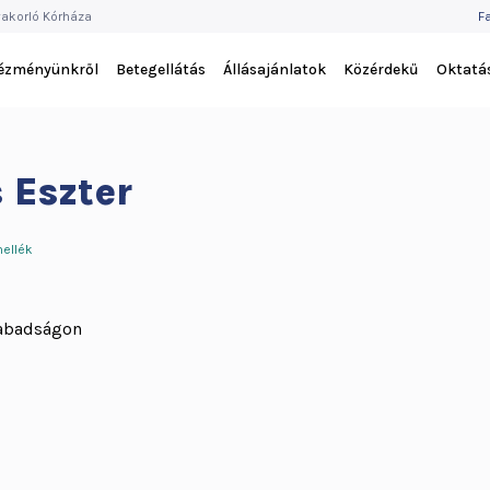
F
akorló Kórháza
F
M
tézményünkről
Betegellátás
Állásajánlatok
Közérdekű
Oktatá
 Eszter
mellék
zabadságon