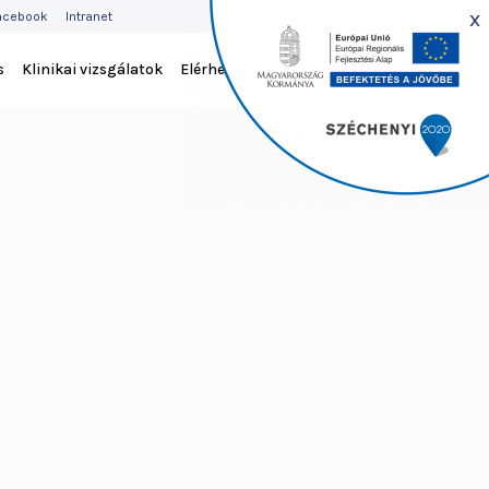
EJLÉC
x
acebook
Intranet
ENÜ
s
Klinikai vizsgálatok
Elérhetőség