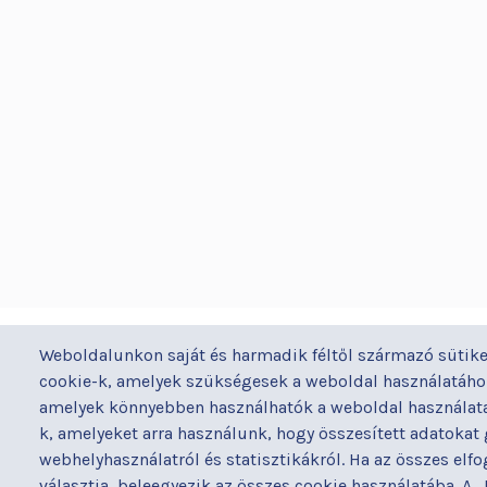
BUDAPESTI UZSOKI UTCAI KÓRH
Weboldalunkon saját és harmadik féltől származó sütike
a Semmelweis Egyetem Általános Orvostudomán
cookie-k, amelyek szükségesek a weboldal használatához
Kar Gyakorló Kórháza
amelyek könnyebben használhatók a weboldal használata 
k, amelyeket arra használunk, hogy összesített adatokat
webhelyhasználatról és statisztikákról. Ha az összes elf
választja, beleegyezik az összes cookie használatába. A