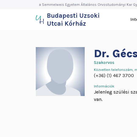
Budapesti
Ugrás
a Semmelweis Egyetem Általános Orvostudományi Kar Gy
a
Budapesti Uzsoki
Uzsoki
tartalomra
In
Utcai Kórház
Utcai
Kórház
Dr.
Gécs
Szakorvos
Közvetlen telefonszám, 
(+36) (1) 467 3700
Információk
Jelenleg szülési s
van.