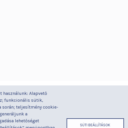
GYORSLINKEK
ÁZ
t használunk: Alapvető
Járóbeteg-ellátás
Alapítványaink
Gal
yi
; funkcionális sütik,
Orvosaink
Betegjogi képviselő
Gy
során; teljesítmény cookie-
Osztályaink
Címek és
Ház
 generáljunk a
telefonszámok
ogadása lehetőséget
Kapcsolat
Hír
SÜTI BEÁLLÍTÁSOK
 „Beállítások” menüpontban