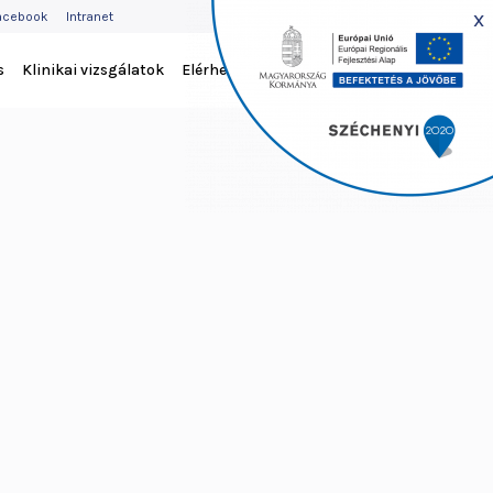
EJLÉC
x
acebook
Intranet
ENÜ
s
Klinikai vizsgálatok
Elérhetőség