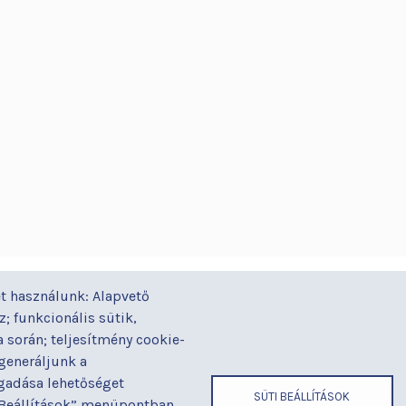
GYORSLINKEK
ÁZ
t használunk: Alapvető
Járóbeteg-ellátás
Alapítványaink
Gal
yi
; funkcionális sütik,
Orvosaink
Betegjogi képviselő
Gy
során; teljesítmény cookie-
Osztályaink
Címek és
Ház
 generáljunk a
telefonszámok
ogadása lehetőséget
Kapcsolat
Hír
SÜTI BEÁLLÍTÁSOK
 „Beállítások” menüpontban