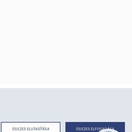
éria
Térítéses ellátás
ermekmegőrző
Videógaléria
irend
Visszajelzések
ek
Várólista
ÖSSZES ELUTASÍTÁSA
ÖSSZES ELFOGADÁSA