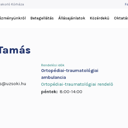
F
akorló Kórháza
F
M
tézményünkről
Betegellátás
Állásajánlatok
Közérdekű
Oktatá
 Tamás
Rendelési idők
Ortopédiai-traumatológiai
ambulancia
es@uzsoki.hu
Ortopédiai-traumatológiai rendelő
péntek:
8:00-14:00