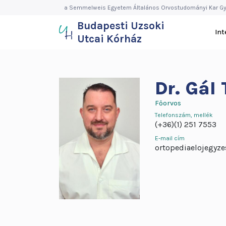
Budapesti
Ugrás
a Semmelweis Egyetem Általános Orvostudományi Kar Gy
a
Budapesti Uzsoki
Uzsoki
tartalomra
In
Utcai Kórház
Utcai
Kórház
Dr.
Gál
Főorvos
Telefonszám, mellék
(+36)(1) 251 7553
E-mail cím
ortopediaelojegyz