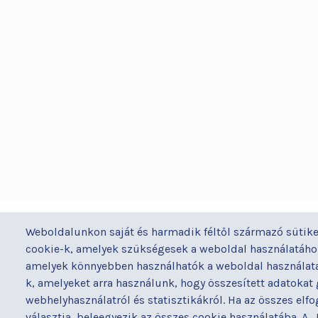
BUDAPESTI UZSOKI UTCAI KÓRH
Weboldalunkon saját és harmadik féltől származó sütike
a Semmelweis Egyetem Általános Orvostudomán
cookie-k, amelyek szükségesek a weboldal használatához
Kar Gyakorló Kórháza
amelyek könnyebben használhatók a weboldal használata 
k, amelyeket arra használunk, hogy összesített adatokat
webhelyhasználatról és statisztikákról. Ha az összes elf
választja, beleegyezik az összes cookie használatába. A