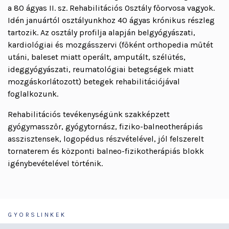
a 80 ágyas II. sz. Rehabilitációs Osztály főorvosa vagyok.
Idén januártól osztályunkhoz 40 ágyas krónikus részleg
tartozik. Az osztály profilja alapján belgyógyászati,
kardiológiai és mozgásszervi (főként orthopedia műtét
utáni, baleset miatt operált, amputált, szélütés,
ideggyógyászati, reumatológiai betegségek miatt
mozgáskorlátozott) betegek rehabilitációjával
foglalkozunk.
Rehabilitációs tevékenységünk szakképzett
gyógymasszőr, gyógytornász, fiziko-balneotherápiás
asszisztensek, logopédus részvételével, jól felszerelt
tornaterem és központi balneo-fizikotherápiás blokk
igénybevételével történik.
GYORSLINKEK
Járóbeteg-ellátás
Galéria