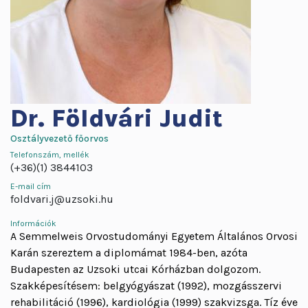
Dr.
Földvári Judit
Osztályvezető főorvos
Telefonszám, mellék
(+36)(1) 3844103
E-mail cím
foldvari.j@uzsoki.hu
Információk
A Semmelweis Orvostudományi Egyetem Általános Orvosi
Karán szereztem a diplomámat 1984-ben, azóta
Budapesten az Uzsoki utcai Kórházban dolgozom.
Szakképesítésem: belgyógyászat (1992), mozgásszervi
rehabilitáció (1996), kardiológia (1999) szakvizsga. Tíz éve