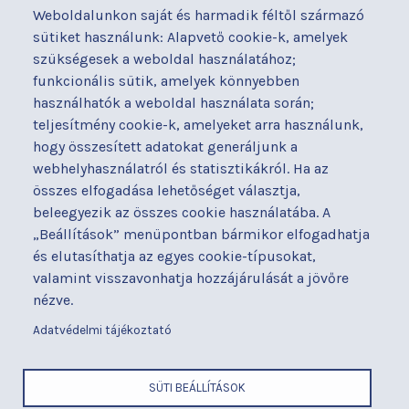
Weboldalunkon saját és harmadik féltől származó
Orvosaink
Gyermekmegőrző
sütiket használunk: Alapvető cookie-k, amelyek
Osztályaink
Házirend
szükségesek a weboldal használatához;
Kapcsolat
Hírek
funkcionális sütik, amelyek könnyebben
Akadálymentesítési
Parkolás
használhatók a weboldal használata során;
nyilatkozat
teljesítmény cookie-k, amelyeket arra használunk,
Térítéses ellátás
hogy összesített adatokat generáljunk a
Alapítványaink
Videógaléria
webhelyhasználatról és statisztikákról. Ha az
Betegjogi képviselő
Visszajelzések
összes elfogadása lehetőséget választja,
Címek és telefonszámok
Várólista
beleegyezik az összes cookie használatába. A
Diagnosztika
Közérdekű adatok
„Beállítások” menüpontban bármikor elfogadhatja
Események
és elutasíthatja az egyes cookie-típusokat,
valamint visszavonhatja hozzájárulását a jövőre
BUDAPESTI UZSOKI UTCAI KÓRHÁZ
nézve.
a Semmelweis Egyetem Általános Orvostudományi Kar Gyakorló
Kórháza
Adatvédelmi tájékoztató
x
SÜTI BEÁLLÍTÁSOK