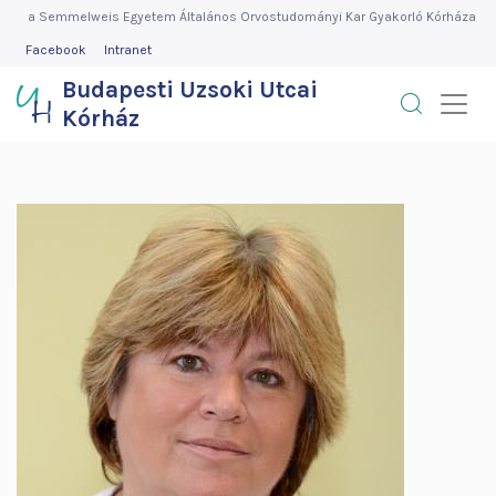
Budapesti
Ugrás
a Semmelweis Egyetem Általános Orvostudományi Kar Gyakorló Kórháza
a
FEJLÉC
Facebook
Intranet
Uzsoki
MENÜ
tartalomra
Budapesti Uzsoki Utcai
Utcai
Kórház
Kórház