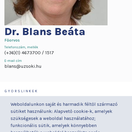
Dr.
Blans Beáta
Főorvos
Telefonszám, mellék
(+36)(1) 4673700
1517
E-mail cím
blans@uzsoki.hu
GYORSLINKEK
Járóbeteg-ellátás
Galéria
Weboldalunkon saját és harmadik féltől származó
Orvosaink
Gyermekmegőrző
sütiket használunk: Alapvető cookie-k, amelyek
Osztályaink
Házirend
szükségesek a weboldal használatához;
Kapcsolat
Hírek
funkcionális sütik, amelyek könnyebben
Akadálymentesítési
Parkolás