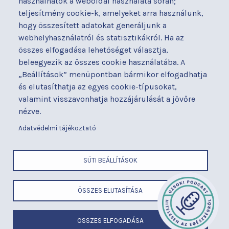
használhatók a weboldal használata során;
nyilatkozat
teljesítmény cookie-k, amelyeket arra használunk,
Térítéses ellátás
hogy összesített adatokat generáljunk a
Alapítványaink
Videógaléria
webhelyhasználatról és statisztikákról. Ha az
Betegjogi képviselő
Visszajelzések
összes elfogadása lehetőséget választja,
Címek és telefonszámok
Várólista
beleegyezik az összes cookie használatába. A
Diagnosztika
Közérdekű adatok
„Beállítások” menüpontban bármikor elfogadhatja
Események
és elutasíthatja az egyes cookie-típusokat,
valamint visszavonhatja hozzájárulását a jövőre
BUDAPESTI UZSOKI UTCAI KÓRHÁZ
nézve.
a Semmelweis Egyetem Általános Orvostudományi Kar Gyakorló
Kórháza
Adatvédelmi tájékoztató
x
SÜTI BEÁLLÍTÁSOK
LÁBLÉC
Cím
ÖSSZES ELUTASÍTÁSA
ELEMEK
Telefonszám
MENÜ
E-mail
Felhasználási feltételek
ÖSSZES ELFOGADÁSA
Adatvédelem