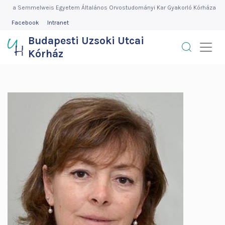
Budapesti
Ugrás
a Semmelweis Egyetem Általános Orvostudományi Kar Gyakorló Kórháza
a
FEJLÉC
Facebook
Intranet
Uzsoki
MENÜ
tartalomra
Budapesti Uzsoki Utcai
Utcai
Kórház
Kórház