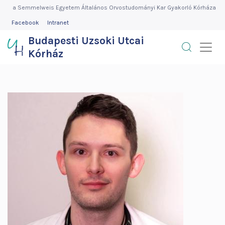
Budapesti
Ugrás
a Semmelweis Egyetem Általános Orvostudományi Kar Gyakorló Kórháza
a
FEJLÉC
Facebook
Intranet
Uzsoki
MENÜ
tartalomra
Budapesti Uzsoki Utcai
Utcai
Kórház
Kórház