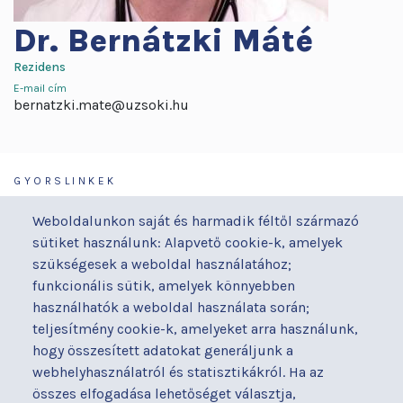
Dr.
Bernátzki Máté
Rezidens
E-mail cím
bernatzki.mate@uzsoki.hu
GYORSLINKEK
Járóbeteg-ellátás
Galéria
Weboldalunkon saját és harmadik féltől származó
Orvosaink
Gyermekmegőrző
sütiket használunk: Alapvető cookie-k, amelyek
Osztályaink
Házirend
szükségesek a weboldal használatához;
Kapcsolat
Hírek
funkcionális sütik, amelyek könnyebben
Akadálymentesítési
Parkolás
használhatók a weboldal használata során;
nyilatkozat
teljesítmény cookie-k, amelyeket arra használunk,
Térítéses ellátás
hogy összesített adatokat generáljunk a
Alapítványaink
Videógaléria
webhelyhasználatról és statisztikákról. Ha az
Betegjogi képviselő
Visszajelzések
összes elfogadása lehetőséget választja,
Címek és telefonszámok